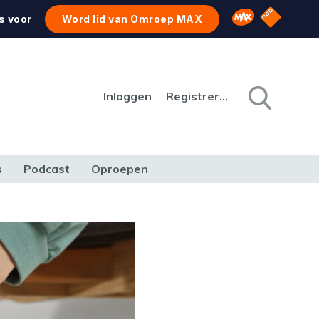
NPO Star
Omroep MAX
s voor
Word lid van Omroep MAX
Inloggen
Registreren
s
Podcast
Oproepen
CULTUUR
NATUUR & MILIEU
REIZEN & VERKEER