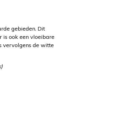
urde gebieden. Dit
r is ook een vloeibare
 vervolgens de witte
ck)