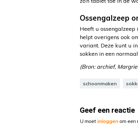
zo’n tablet toe in de
Ossengalzeep om
Heeft u ossengalzeep i
helpt overigens ook 
variant. Deze kunt u 
sokken in een norma
(Bron: archief, Margri
schoonmaken
sokk
Geef een reactie
U moet
inloggen
om een r