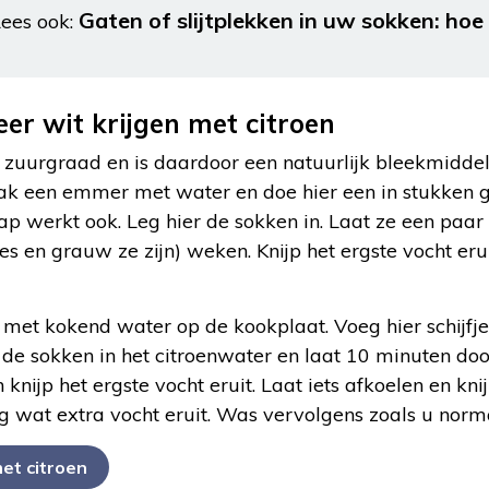
Gaten of slijtplekken in uw sokken: ho
ees ook:
er wit krijgen met citroen
 zuurgraad en is daardoor een natuurlijk bleekmiddel.
Pak een emmer met water en doe hier een in stukken g
ap werkt ook. Leg hier de sokken in. Laat ze een paar 
ies en grauw ze zijn) weken. Knijp het ergste vocht er
 met kokend water op de kookplaat. Voeg hier schijfjes
g de sokken in het citroenwater en laat 10 minuten do
 knijp het ergste vocht eruit. Laat iets afkoelen en k
g wat extra vocht eruit. Was vervolgens zoals u norm
t citroen