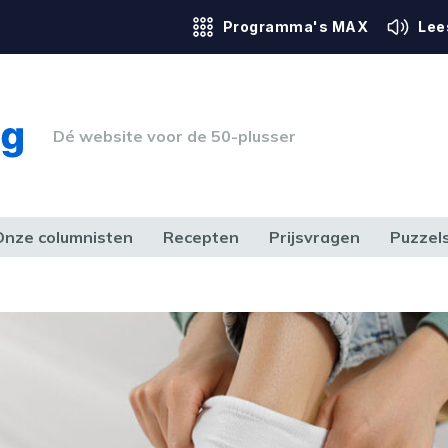
Programma's MAX
Lee
Dé website voor de 50-plusser
Onze columnisten
Recepten
Prijsvragen
Puzzel
ERK & RECHT
GEZONDHEID & SPORT
HUIS, TUIN & HOBBY
MEDIA & 