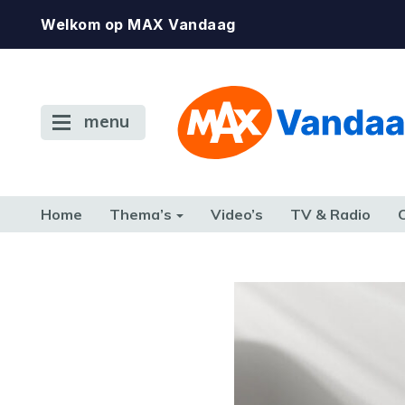
Welkom op MAX Vandaag
menu
Home
Thema’s
Video’s
TV & Radio
CONSUMENT
ETEN & DRINKEN
FAMILIE & RELATIE
GELD, W
TERUG NAAR TOEN