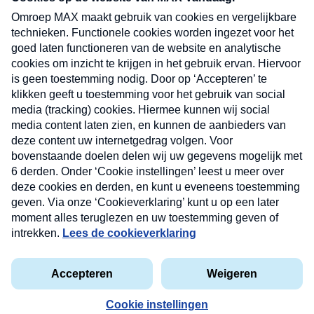
uw mailbox.
Verzend
Nieuwsbrief
Neem hier een gratis abonnement op onze
nieuwsbrief. Elke vrijdag- en dinsdagochtend in uw
mailbox.
Contact
Algemene voorwaarden
Privacyverklaring
Cookieverklaring
Kwetsbaarheid melden
privacyverklaring
Copyright © 2026 MAX Vandaag -
Omroep MAX