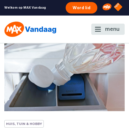
NPO S
Omroep 
Word lid
Welkom op MAX Vandaag
menu
HUIS, TUIN & HOBBY