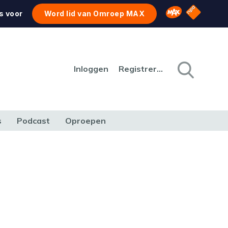
NPO Star
Omroep MAX
s voor
Word lid van Omroep MAX
Inloggen
Registreren
s
Podcast
Oproepen
CULTUUR
NATUUR & MILIEU
REIZEN & VERKEER