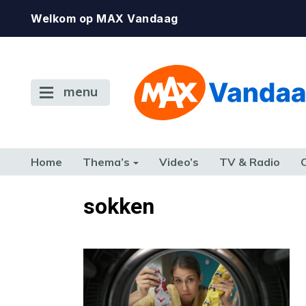
Welkom op MAX Vandaag
menu
Home
Thema’s
Video’s
TV & Radio
CONSUMENT
ETEN & DRINKEN
FAMILIE & RELATIE
GELD, W
sokken
TERUG NAAR TOEN