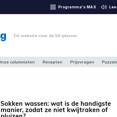
Programma's MAX
Lee
Dé website voor de 50-plusser
Onze columnisten
Recepten
Prijsvragen
Puzzel
ERK & RECHT
GEZONDHEID & SPORT
HUIS, TUIN & HOBBY
MEDIA & 
Sokken wassen: wat is de handigste
manier, zodat ze niet kwijtraken of
pluizen?