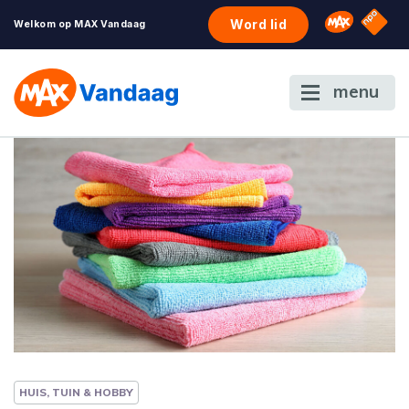
NPO S
Omroep 
Word lid
Welkom op MAX Vandaag
menu
HUIS, TUIN & HOBBY