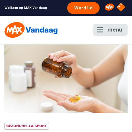
NPO S
Omroep 
Word lid
Welkom op MAX Vandaag
menu
GEZONDHEID & SPORT