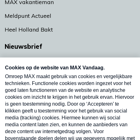
MAX vakantieman
Meldpunt Actueel
Heel Holland Bakt
Nieuwsbrief
Neem hier een gratis abonnement op onze
nieuwsbrief. Elke vrijdag- en dinsdagochtend in
uw mailbox.
Verzend