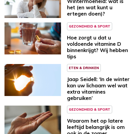
Wintermoeheid: wat is
het (en wat kunt u
ertegen doen)?
GEZONDHEID & SPORT
Hoe zorgt u dat u
voldoende vitamine D
binnenkrijgt? Wij hebben
tips
ETEN & DRINKEN
Jaap Seidell: ‘In de winter
kan uw lichaam wel wat
extra vitamines
gebruiken’
GEZONDHEID & SPORT
Waarom het op latere
leeftijd belangrijk is om
ook in de zomer