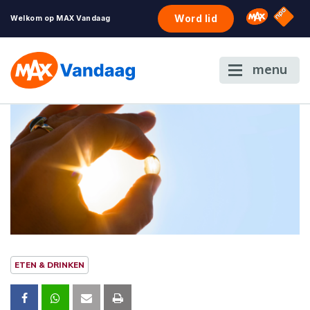
NPO S
Omroep 
Word lid
Welkom op MAX Vandaag
menu
ETEN & DRINKEN