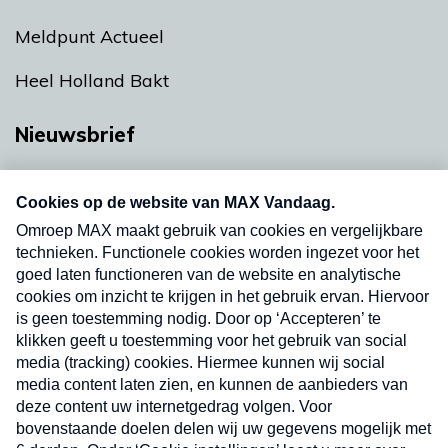
Meldpunt Actueel
Heel Holland Bakt
Nieuwsbrief
Neem hier een gratis abonnement op onze
nieuwsbrief. Elke vrijdag- en dinsdagochtend in
uw mailbox.
Verzend