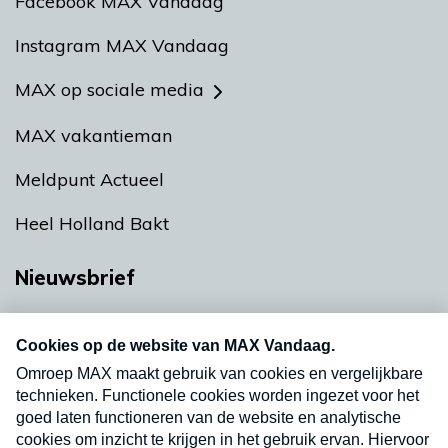
Facebook MAX Vandaag
Instagram MAX Vandaag
MAX op sociale media
MAX vakantieman
Meldpunt Actueel
Heel Holland Bakt
Nieuwsbrief
Neem hier een gratis abonnement op onze
nieuwsbrief. Elke vrijdag- en dinsdagochtend in
uw mailbox.
Verzend