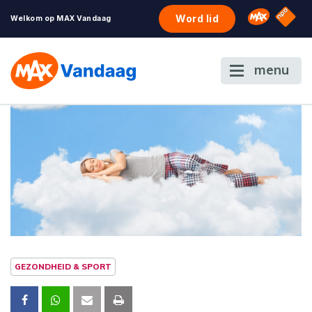
NPO S
Omroep 
Word lid
Welkom op MAX Vandaag
menu
GEZONDHEID & SPORT