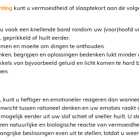
hting
kunt u vermoeidheid of slaaptekort aan de volg
 u vaak een knellende band rondom uw (voor)hoofd vo
, geprikkeld of huilt eerder.
emen en moeite om dingen te onthouden.
nken, begrijpen en oplossingen bedenken lukt minder 
kkels van bijvoorbeeld geluid en licht komen te hard 
en.
t, kunt u heftiger en emotioneler reageren dan wanne
enwicht tussen rationeel denken en uw emoties raakt 
ogelijk eerder uit uw slof schiet of sneller huilt. U st
 een natuurlijke en biologische reactie van vermoeidhe
ngrijke beslissingen even uit te stellen, totdat u wee