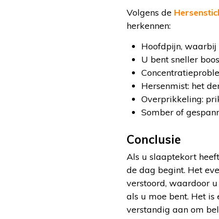
Volgens de
Hersenstic
herkennen:
Hoofdpijn, waarbij
U bent sneller boos
Concentratieprobl
Hersenmist: het de
Overprikkeling: pri
Somber of gespann
Conclusie
Als u slaaptekort heef
de dag begint. Het ev
verstoord, waardoor u m
als u moe bent. Het is
verstandig aan om bela