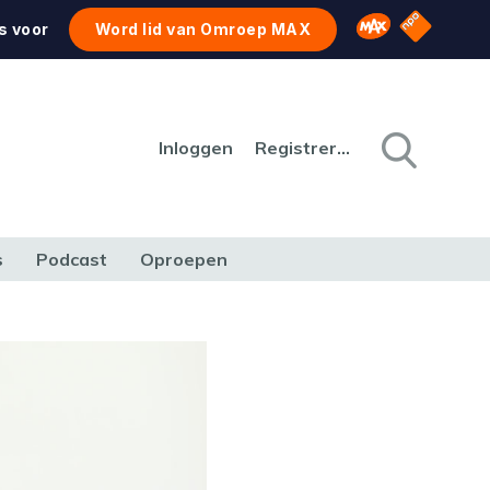
NPO Star
Omroep MAX
s voor
Word lid van Omroep MAX
Inloggen
Registreren
s
Podcast
Oproepen
CULTUUR
NATUUR & MILIEU
REIZEN & VERKEER