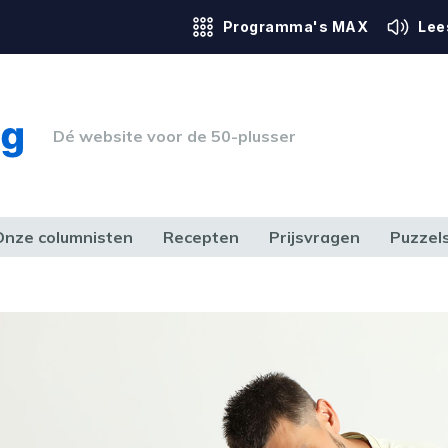
Programma's MAX
Lee
Dé website voor de 50-plusser
Onze columnisten
Recepten
Prijsvragen
Puzzel
ERK & RECHT
GEZONDHEID & SPORT
HUIS, TUIN & HOBBY
MEDIA & 