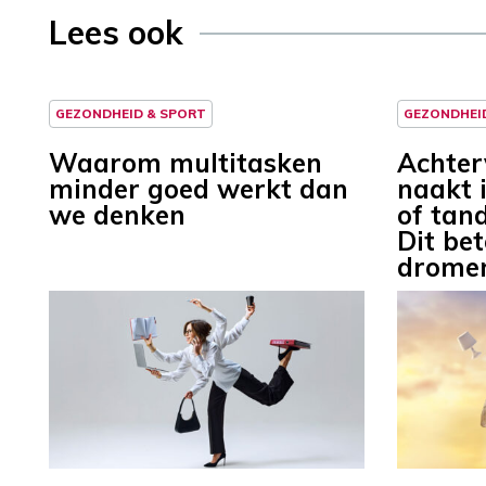
Lees ook
GEZONDHEID & SPORT
GEZONDHEI
Waarom multitasken
Achter
minder goed werkt dan
naakt 
we denken
of tand
Dit be
drome