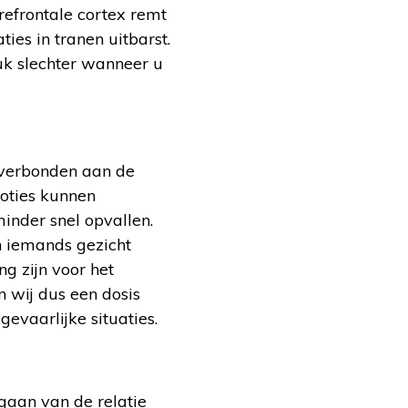
efrontale cortex remt
ties in tranen uitbarst.
tuk slechter wanneer u
, verbonden aan de
moties kunnen
minder snel opvallen.
n iemands gezicht
g zijn voor het
 wij dus een dosis
evaarlijke situaties.
 gaan van de relatie