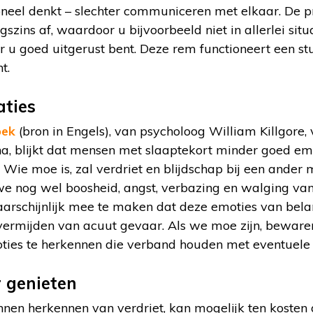
neel denkt – slechter communiceren met elkaar. De pr
szins af, waardoor u bijvoorbeeld niet in allerlei situa
r u goed uitgerust bent. Deze rem functioneert een s
t.
aties
oek
(bron in Engels), van psycholoog William Killgore
ona, blijkt dat mensen met slaaptekort minder goed e
 Wie moe is, zal verdriet en blijdschap bij een ander 
 nog wel boosheid, angst, verbazing en walging va
waarschijnlijk mee te maken dat deze emoties van belan
ermijden van acuut gevaar. Als we moe zijn, bewaren
ties te herkennen die verband houden met eventuele g
 genieten
unnen herkennen van verdriet, kan mogelijk ten kosten