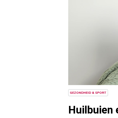
GEZONDHEID & SPORT
Huilbuien e