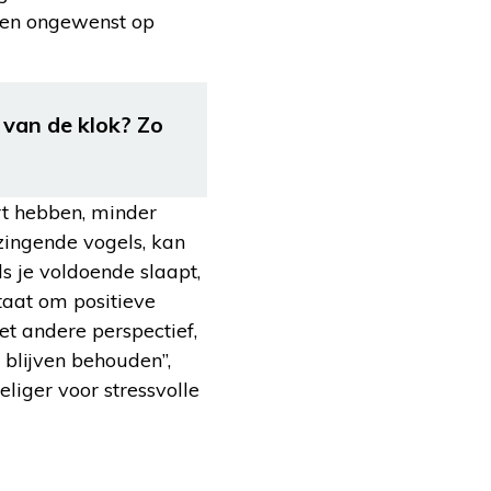
hien ongewenst op
 van de klok? Zo
rt hebben, minder
zingende vogels, kan
s je voldoende slaapt,
staat om positieve
het andere perspectief,
 blijven behouden”,
liger voor stressvolle