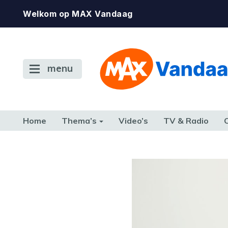
Welkom op MAX Vandaag
menu
Home
Thema’s
Video’s
TV & Radio
CONSUMENT
ETEN & DRINKEN
FAMILIE & RELATIE
GELD, W
TERUG NAAR TOEN