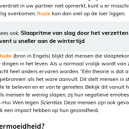
verdriet in uw partner niet opmerkt, kunt u er missc
llig overkomen.
Ruzie
kan dan snel op de loer liggen.
Slaapritme van slag door het verzetten
ees ook:
went u sneller aan de wintertijd
tudie
(bron in Engels) blijkt dat mensen die slaapteko
dingen in het leven. Als u normaal vrolijk wordt van 
cht heel anders ervaren worden. “Eén theorie is dat al
giebronnen’ als het ware aanvult. Dit stelt mensen in 
e te beleven en er van te genieten. Bekijk dit vanuit 
ls mensen te weinig slapen, zij hun negatieve emoties
in-Hui Wen tegen
Scientias
. Deze mensen zijn ook gevoe
ook een impact hebben op hun gezondheid.
vermoeidheid?