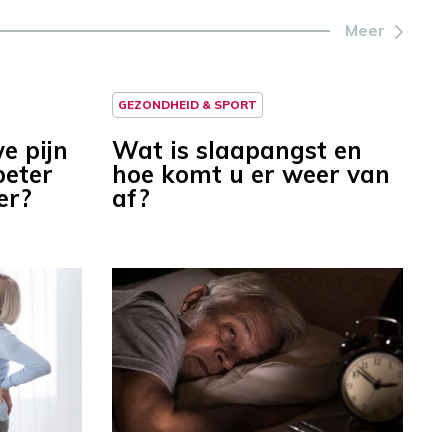
Meer
GEZONDHEID & SPORT
e pijn
Wat is slaapangst en
beter
hoe komt u er weer van
er?
af?