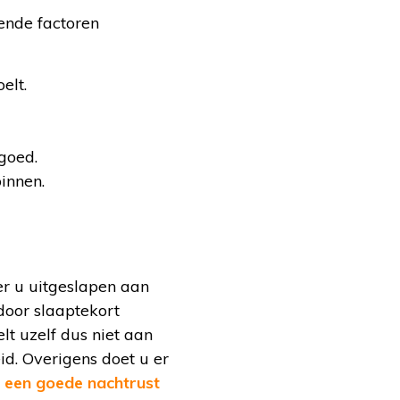
ende factoren
elt.
goed.
binnen.
er u uitgeslapen aan
door slaaptekort
elt uzelf dus niet aan
id. Overigens doet u er
r
een goede nachtrust