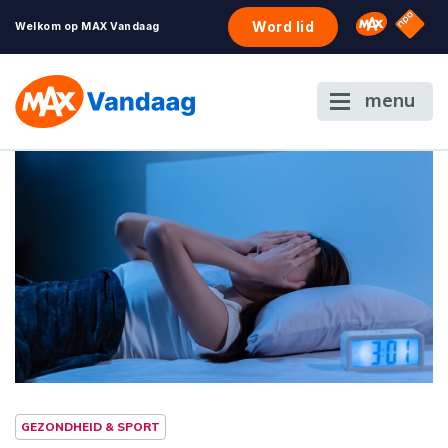
NPO S
Omroep 
Word lid
Welkom op MAX Vandaag
menu
GEZONDHEID & SPORT