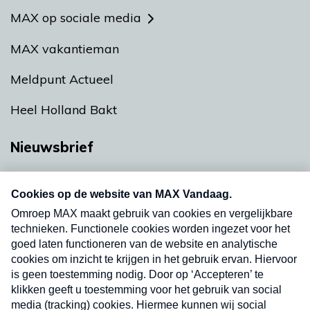
MAX op sociale media
MAX vakantieman
Meldpunt Actueel
Heel Holland Bakt
Nieuwsbrief
Neem hier een gratis abonnement op onze
nieuwsbrief. Elke vrijdag- en dinsdagochtend in
uw mailbox.
Verzend