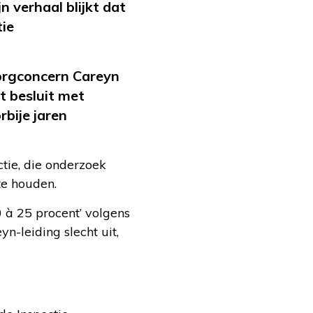
 verhaal blijkt dat
tie
orgconcern Careyn
t besluit met
bije jaren
tie, die onderzoek
te houden.
 à 25 procent’ volgens
n-leiding slecht uit,