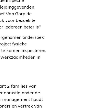
de Inspectie
 leidinggevenden
chef Van Gorp de
ak voor bezoek te
 iedereen beter is.”
voorgenomen onderzoek
roject fysieke
i te komen inspecteren.
ke werkzaamheden in
ant 2 families van
r onrustig onder de
eyn-management houdt
oners en vertrek van