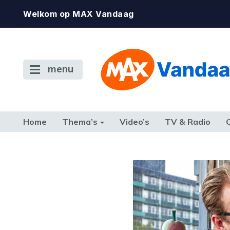
Welkom op MAX Vandaag
menu
Home
Thema’s
Video’s
TV & Radio
CONSUMENT
ETEN & DRINKEN
FAMILIE & RELATIE
GELD, W
TERUG NAAR TOEN