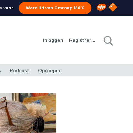
NPO Star
Omroep MAX
s voor
Word lid van Omroep MAX
Inloggen
Registreren
s
Podcast
Oproepen
CULTUUR
NATUUR & MILIEU
REIZEN & VERKEER