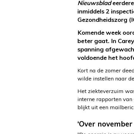
Nieuwsblad
eerdere 
inmiddels 2 inspecti
Gezondheidszorg (IG
Komende week oorde
beter gaat. In Care
spanning afgewacht.
voldoende het hoo
Kort na de zomer deed 
wilde instellen naar de
Het ziekteverzuim was
interne rapporten van 
blijkt uit een mailbe
‘Over november h