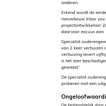
anderen.
Erkend wordt de eerde
nieuwbouw klaar zou z
projectontwikkelaar 
daarvoor excuus aan. 
Specialist ouderengene
van 2 keer verhuizen 
verhuizing levert vijf
is het zeer beschadig
geweest.”
De specialist ouderen
proberen met een uitg
Ongeloofwaardi
De herhaaldelijk doo