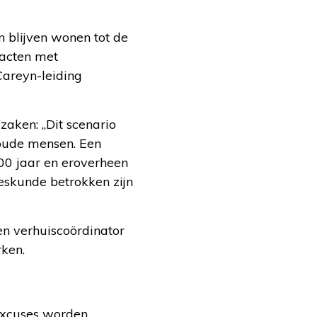
 blijven wonen tot de
racten met
areyn-leiding
aken: ,,Dit scenario
 oude mensen. Een
100 jaar en eroverheen
eskunde betrokken zijn
en verhuiscoördinator
rken.
excuses worden