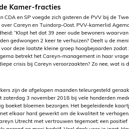
de Kamer-fracties
an CDA en SP voegde zich gisteren de PVV bij de Twe
n over Careyn en Tuindorp-Oost. PVV-kamerlid Agema
heid: “Klopt het dat 39 zeer oude bewoners waarvan 
orden gedwongen 2 keer te verhuizen? Deelt u de meni
voor deze laatste kleine groep hoogbejaarden zodat z
 Agema betrekt het Careyn-management in haar vragen:
epe crisis bij Careyn veroorzaakten? Zo nee, wat is 
rs zijn de afgelopen maanden teleurgesteld geraakt 
zaterdag 3 november 2018 bij vele honderden medewe
rig boeket bloemen bezorgen. Het begeleidende kaartje
 elkaar hard gewerkt om de kwaliteit te verhogen. 
reyn Utrecht met vertrouwen tegemoet; een positief
ls gezond en mooi bedrijf. Veel dank voor je inzet. Har