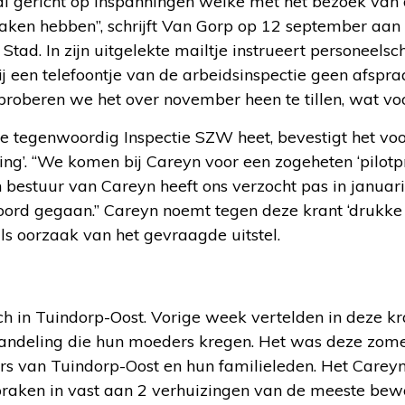
al gericht op inspanningen welke met het bezoek van 
ken hebben”, schrijft Van Gorp op 12 september aan
Stad. In zijn uitgelekte mailtje instrueert personeels
j een telefoontje van de arbeidsinspectie geen afspra
roberen we het over november heen te tillen, wat voor
die tegenwoordig Inspectie SZW heet, bevestigt het 
ting’. “We komen bij Careyn voor een zogeheten ‘pilotp
n bestuur van Careyn heeft ons verzocht pas in januar
oord gegaan.” Careyn noemt tegen deze krant ‘druk
als oorzaak van het gevraagde uitstel.
isch in Tuindorp-Oost. Vorige week vertelden in deze kr
ndeling die hun moeders kregen. Het was deze zome
rs van Tuindorp-Oost en hun familieleden. Het Car
praken in vast aan 2 verhuizingen van de meeste bew