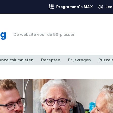
Programma's MAX
Lee
Dé website voor de 50-plusser
Onze columnisten
Recepten
Prijsvragen
Puzzel
ERK & RECHT
GEZONDHEID & SPORT
HUIS, TUIN & HOBBY
MEDIA & 