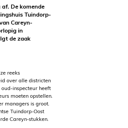
g af. De komende
gingshuis Tuindorp-
 van Careyn-
rlopig in
lgt de zaak
eze reeks
d over alle districten
 oud-inspecteur heeft
eurs moeten opstellen.
er managers is groot.
chtse Tuindorp-Oost
erde Careyn-stukken.