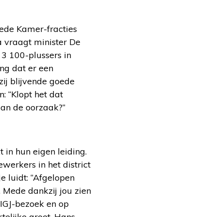
ede Kamer-fracties
 vraagt minister De
3 100-plussers in
ng dat er een
ij blijvende goede
 “Klopt het dat
dan de oorzaak?”
in hun eigen leiding.
rkers in het district
 luidt: “Afgelopen
Mede dankzij jou zien
 IGJ-bezoek en op
telijke groet, Hans