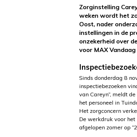
Zorginstelling Care
weken wordt het zor
Oost, nader onderz
instellingen in de p
onzekerheid over d
voor MAX Vandaag 
Inspectiebezoek
Sinds donderdag 8 nov
inspectiebezoeken vind
van Careyn”, meldt de
het personeel in Tuind
Het zorgconcern verkee
De werkdruk voor het p
afgelopen zomer op “20