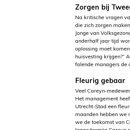
Zorgen bij Twee
Na kritische vragen v
die zich zorgen make
Jonge van Volksgezond
anderhalf jaar tijd w
oplossing moet komen 
huisvesting krijgen?”
falende managers de di
Fleurig gebaar
Veel Careyn-medewerke
Het management heeft 
Utrecht-Stad een fleu
maanden hebben we met
we de toekomst van Ca
lange termijn Careyn a