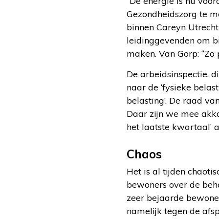
“De energie is nu voor
Gezondheidszorg te ma
binnen Careyn Utrecht 
leidinggevenden om bi
maken. Van Gorp: “Zo p
De arbeidsinspectie, 
naar de ‘fysieke belas
belasting’. De raad va
Daar zijn we mee akk
het laatste kwartaal’ 
Chaos
Het is al tijden chaot
bewoners over de beha
zeer bejaarde bewone
namelijk tegen de afs