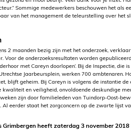
recteur.” Sommige medewerkers beschouwen het als ee
aar van het management de teleurstelling over het sle
n
tens 2 maanden bezig zijn met het onderzoek, verklaa
 Voor de onderzoeksresultaten worden gepubliceerd, 
erhoor met Careyn doorlopen’. Bij de Inspectie, die is
Utrechtse Jaarbeursplein, werken 700 ambtenaren. H
et, blijft geheim. Bij Careyn is volgens de instantie de
 kwaliteit en veiligheid, onvoldoende deskundige me
 weken zijn door familieleden van Tuindorp-Oost-be
 Al eerder staat het zorgconcern op de zwarte lijst v
s Grimbergen heeft zaterdag 3 november 2018