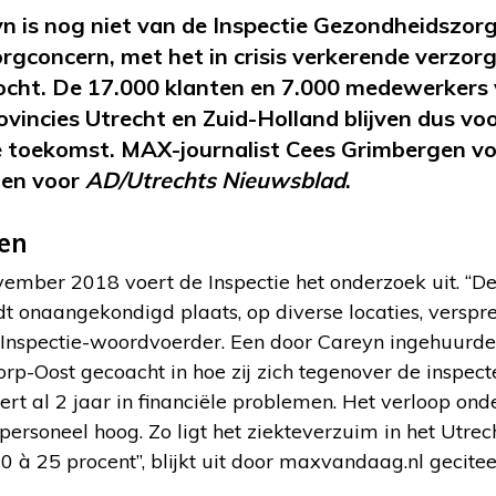
yn is nog niet van de Inspectie Gezondheidszor
gconcern, met het in crisis verkerende verzor
ocht. De 17.000 klanten en 7.000 medewerkers
rovincies Utrecht en Zuid-Holland blijven dus voo
e toekomst. MAX-journalist Cees Grimbergen vo
en voor
AD/Utrechts Nieuwsblad
.
en
ember 2018 voert de Inspectie het onderzoek uit. “D
t onaangekondigd plaats, op diverse locaties, versprei
 Inspectie-woordvoerder. Een door Careyn ingehuurde
orp-Oost gecoacht in hoe zij zich tegenover de inspect
rt al 2 jaar in financiële problemen. Het verloop ond
ersoneel hoog. Zo ligt het ziekteverzuim in het Utre
 à 25 procent”, blijkt uit door maxvandaag.nl gecite