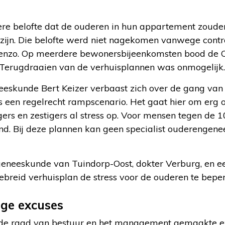
re belofte dat de ouderen in hun appartement zouden
ijn. Die belofte werd niet nagekomen vanwege cont
Zenzo. Op meerdere bewonersbijeenkomsten bood de C
Terugdraaien van de verhuisplannen was onmogelijk.
eskunde Bert Keizer verbaast zich over de gang van z
is een regelrecht rampscenario. Het gaat hier om erg
tigers en zestigers al stress op. Voor mensen tegen de 
end. Bij deze plannen kan geen specialist ouderengene
geneeskunde van Tuindorp-Oost, dokter Verburg, en e
ebreid verhuisplan de stress voor de ouderen te bepe
ge excuses
r de raad van bestuur en het management gemaakte 