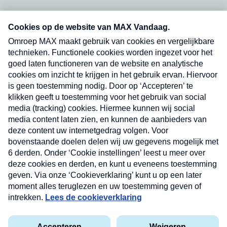
Neem hier een gratis abonnement op onze
nieuwsbrief. Elke vrijdag- en dinsdagochtend in
uw mailbox.
Verzend
Nieuwsbrief
Neem hier een gratis abonnement op onze
nieuwsbrief. Elke vrijdag- en dinsdagochtend in uw
mailbox.
Contact
Algemene voorwaarden
Privacyverklaring
Cookieverklaring