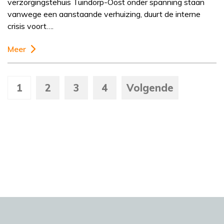
verzorgingstehuis Tuindorp-Oost onder spanning staan
vanwege een aanstaande verhuizing, duurt de interne
crisis voort….
Meer
1
2
3
4
Volgende