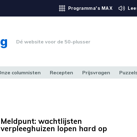
Programma's MAX
Lee
Dé website voor de 50-plusser
Onze columnisten
Recepten
Prijsvragen
Puzzel
ERK & RECHT
GEZONDHEID & SPORT
HUIS, TUIN & HOBBY
MEDIA & 
Meldpunt: wachtlijsten
verpleeghuizen lopen hard op