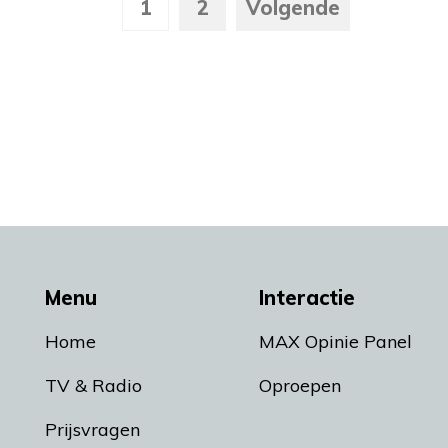
1
2
Volgende
Menu
Interactie
Home
MAX Opinie Panel
TV & Radio
Oproepen
Prijsvragen