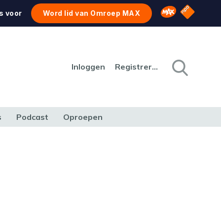
NPO Star
Omroep MAX
s voor
Word lid van Omroep MAX
Inloggen
Registreren
s
Podcast
Oproepen
CULTUUR
NATUUR & MILIEU
REIZEN & VERKEER