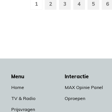
1
2
3
4
5
6
Menu
Interactie
Home
MAX Opinie Panel
TV & Radio
Oproepen
Prijsvragen