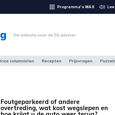
Programma's MAX
Lee
Dé website voor de 50-plusser
Onze columnisten
Recepten
Prijsvragen
Puzzel
ERK & RECHT
GEZONDHEID & SPORT
HUIS, TUIN & HOBBY
MEDIA & 
Foutgeparkeerd of andere
overtreding, wat kost wegslepen en
hoe krijgt u de auto weer terug?