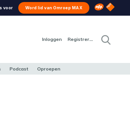
NPO Star
Omroep MAX
s voor
Word lid van Omroep MAX
Inloggen
Registreren
s
Podcast
Oproepen
CULTUUR
NATUUR & MILIEU
REIZEN & VERKEER