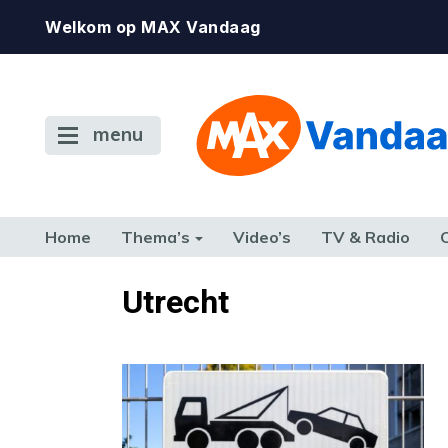
Welkom op MAX Vandaag
menu
Home
Thema’s
Video’s
TV & Radio
CONSUMENT
ETEN & DRINKEN
FAMILIE & RELATIE
GELD, W
Utrecht
TERUG NAAR TOEN