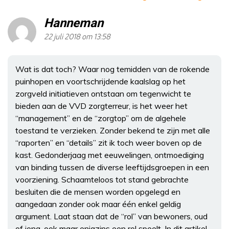
Hanneman
22 juli 2018 om 13:58
Wat is dat toch? Waar nog temidden van de rokende
puinhopen en voortschrijdende kaalslag op het
zorgveld initiatieven ontstaan om tegenwicht te
bieden aan de VVD zorgterreur, is het weer het
“management” en de “zorgtop” om de algehele
toestand te verzieken. Zonder bekend te zijn met alle
“raporten” en “details” zit ik toch weer boven op de
kast. Gedonderjaag met eeuwelingen, ontmoediging
van binding tussen de diverse leeftijdsgroepen in een
voorziening. Schaamteloos tot stand gebrachte
besluiten die de mensen worden opgelegd en
aangedaan zonder ook maar één enkel geldig
argument. Laat staan dat de “rol” van bewoners, oud
of jong, ook maar enigzins een rol speelt. In dit artikel