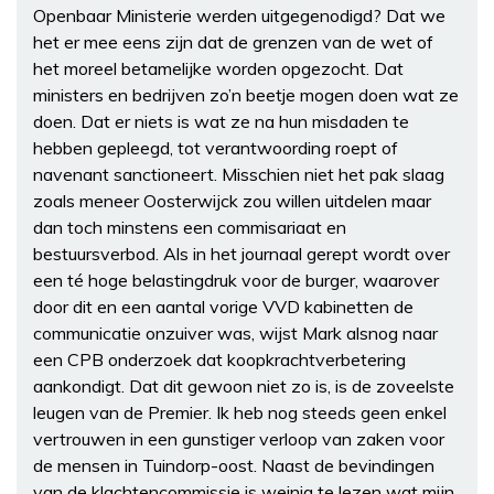
Openbaar Ministerie werden uitgegenodigd? Dat we
het er mee eens zijn dat de grenzen van de wet of
het moreel betamelijke worden opgezocht. Dat
ministers en bedrijven zo’n beetje mogen doen wat ze
doen. Dat er niets is wat ze na hun misdaden te
hebben gepleegd, tot verantwoording roept of
navenant sanctioneert. Misschien niet het pak slaag
zoals meneer Oosterwijck zou willen uitdelen maar
dan toch minstens een commisariaat en
bestuursverbod. Als in het journaal gerept wordt over
een té hoge belastingdruk voor de burger, waarover
door dit en een aantal vorige VVD kabinetten de
communicatie onzuiver was, wijst Mark alsnog naar
een CPB onderzoek dat koopkrachtverbetering
aankondigt. Dat dit gewoon niet zo is, is de zoveelste
leugen van de Premier. Ik heb nog steeds geen enkel
vertrouwen in een gunstiger verloop van zaken voor
de mensen in Tuindorp-oost. Naast de bevindingen
van de klachtencommissie is weinig te lezen wat mijn