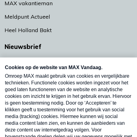
MAX vakantieman
Meldpunt Actueel
Heel Holland Bakt
Nieuwsbrief
Neem hier een gratis abonnement op onze
nieuwsbrief. Elke vrijdag- en dinsdagochtend in
uw mailbox.
Verzend