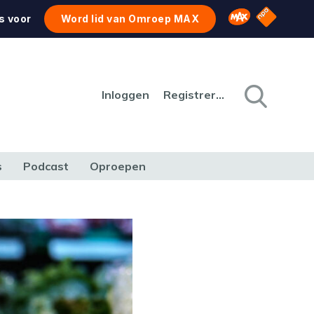
NPO Star
Omroep MAX
s voor
Word lid van Omroep MAX
Inloggen
Registreren
s
Podcast
Oproepen
CULTUUR
NATUUR & MILIEU
REIZEN & VERKEER