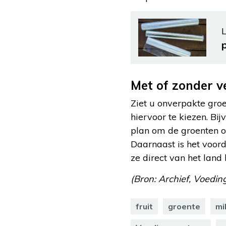
L
p
Met of zonder v
Ziet u onverpakte groe
hiervoor te kiezen. Bi
plan om de groenten of 
Daarnaast is het voord
ze direct van het land
(Bron: Archief, Voedi
fruit
groente
mi