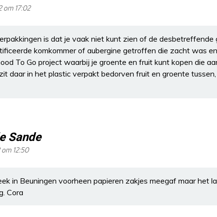
2 om 17:02
erpakkingen is dat je vaak niet kunt zien of de desbetreffende g
tificeerde komkommer of aubergine getroffen die zacht was e
od To Go project waarbij je groente en fruit kunt kopen die aa
it daar in het plastic verpakt bedorven fruit en groente tussen,
de Sande
 om 12:50
ek in Beuningen voorheen papieren zakjes meegaf maar het laa
ng. Cora