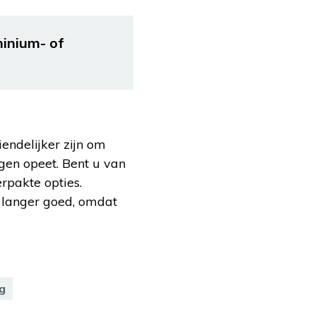
minium- of
iendelijker zijn om
agen opeet. Bent u van
erpakte opties.
n langer goed, omdat
g