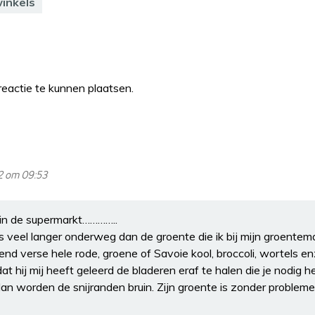
inkels
eactie te kunnen plaatsen.
2 om 09:53
c in de supermarkt…………..
s veel langer onderweg dan de groente die ik bij mijn groentem
end verse hele rode, groene of Savoie kool, broccoli, wortels enz
dat hij mij heeft geleerd de bladeren eraf te halen die je nodig h
an worden de snijranden bruin. Zijn groente is zonder problem