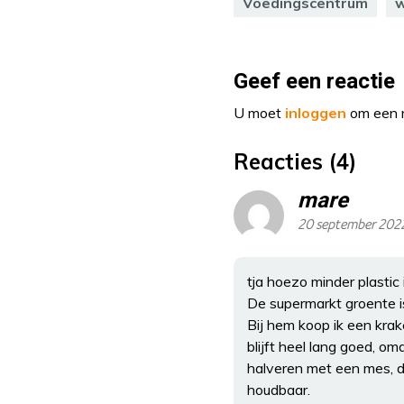
Voedingscentrum
w
Geef een reactie
U moet
inloggen
om een r
Reacties (4)
mare
20 september 202
tja hoezo minder plasti
De supermarkt groente i
Bij hem koop ik een krak
blijft heel lang goed, om
halveren met een mes, d
houdbaar.