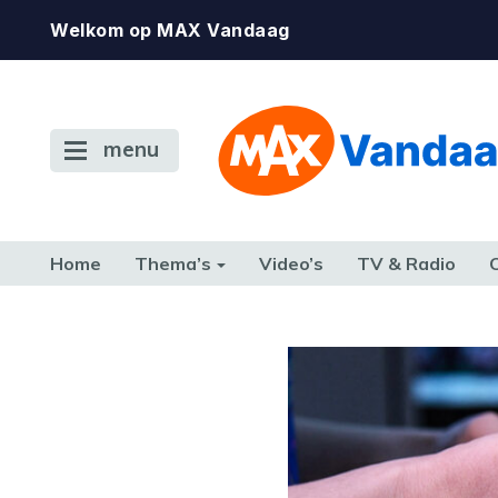
Welkom op MAX Vandaag
menu
Home
Thema’s
Video’s
TV & Radio
CONSUMENT
ETEN & DRINKEN
FAMILIE & RELATIE
GELD, W
TERUG NAAR TOEN