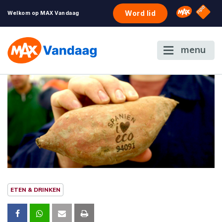
NPO S
Omroep 
Word lid
Welkom op MAX Vandaag
menu
ETEN & DRINKEN