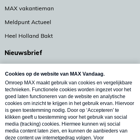
MAX vakantieman
Meldpunt Actueel
Heel Holland Bakt
Nieuwsbrief
Neem hier een gratis abonnement op onze
nieuwsbrief. Elke vrijdag- en dinsdagochtend in
uw mailbox.
Verzend