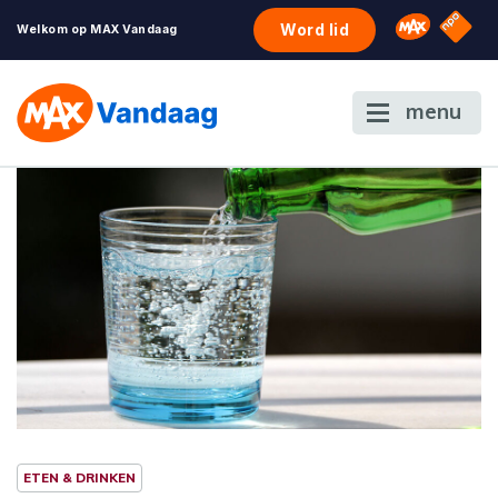
NPO S
Omroep 
Word lid
Welkom op MAX Vandaag
menu
ETEN & DRINKEN