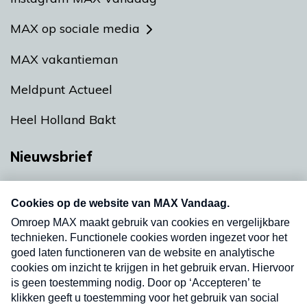
MAX op sociale media
MAX vakantieman
Meldpunt Actueel
Heel Holland Bakt
Nieuwsbrief
Neem hier een gratis abonnement op onze
nieuwsbrief. Elke vrijdag- en dinsdagochtend in
uw mailbox.
Verzend