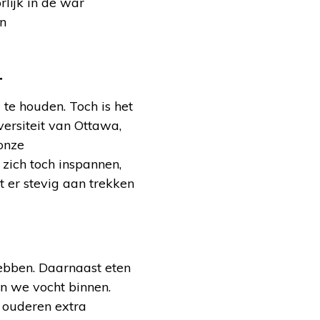
lijk in de war
en
r
te houden. Toch is het
versiteit van Ottawa,
onze
zich toch inspannen,
t er stevig aan trekken
ebben. Daarnaast eten
en we vocht binnen.
n ouderen extra