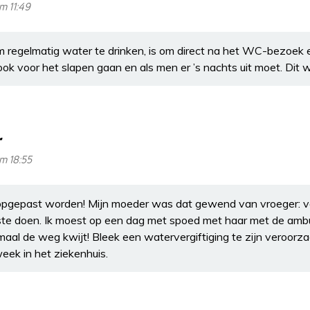
m 11:49
regelmatig water te drinken, is om direct na het WC-bezoek e
ook voor het slapen gaan en als men er ’s nachts uit moet. Dit w
r
m 18:55
opgepast worden! Mijn moeder was dat gewend van vroeger: ve
0ste doen. Ik moest op een dag met spoed met haar met de amb
maal de weg kwijt! Bleek een watervergiftiging te zijn veroorz
week in het ziekenhuis.