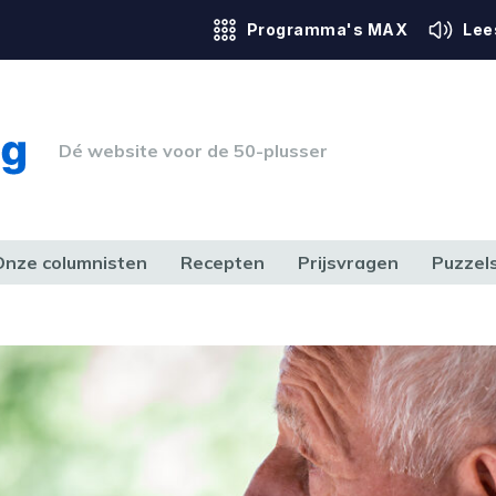
Programma's MAX
Lee
Dé website voor de 50-plusser
Onze columnisten
Recepten
Prijsvragen
Puzzel
ERK & RECHT
GEZONDHEID & SPORT
HUIS, TUIN & HOBBY
MEDIA & 