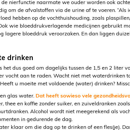
e nierfunctie naarmate we ouder worden ook achter
ig om de afvalstoffen via de urine af te voeren. “Al
vloed hebben op de vochthuishouding, zoals plaspillen, 
Ook wie bloeddrukverlagende medicijnen gebruikt moe
og lagere bloeddruk veroorzaken. En dan liggen duizel
te drinken
is het dus goed om dagelijks tussen de 1,5 en 2 liter v
ter vocht aan te raden. Wacht niet met waterdrinken tot
at. Heeft u moeite met voldoende (water) drinken? Missc
en glas water.
Dat heeft sowieso vele gezondheidsv
, thee en koffie zonder suiker, en zuiveldranken zoals
urtdranken. Alcohol wordt niet meegerekend als voch
omenten in gedurende de dag.
ter klaar om die dag op te drinken of een fles(je). Da