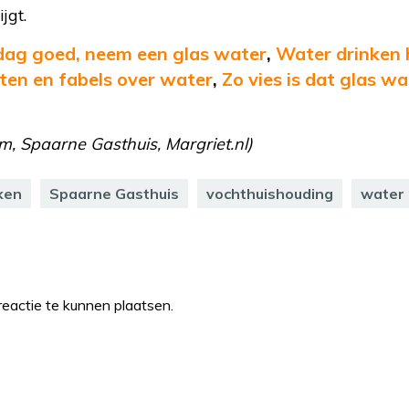
jgt.
dag goed, neem een glas water
,
Water drinken h
iten en fabels over water
,
Zo vies is dat glas wa
m, Spaarne Gasthuis, Margriet.nl)
ken
Spaarne Gasthuis
vochthuishouding
water
eactie te kunnen plaatsen.