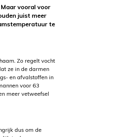
. Maar vooral voor
ouden juist meer
haamstemperatuur te
chaam. Zo regelt vocht
dat ze in de darmen
s- en afvalstoffen in
 mannen voor 63
en meer vetweefsel
ngrijk dus om de