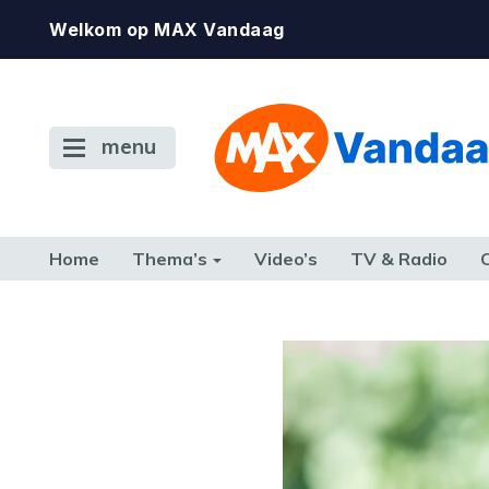
Welkom op MAX Vandaag
menu
Home
Thema’s
Video’s
TV & Radio
CONSUMENT
ETEN & DRINKEN
FAMILIE & RELATIE
GELD, W
TERUG NAAR TOEN