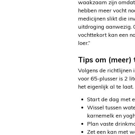
waakzaam zijn omdat d
hebben meer vocht nod
medicijnen slikt die in
uitdroging aanwezig. 
vochttekort kan een n
loer.”
Tips om (meer) 
Volgens de richtlijnen 
voor 65-plusser is 2 li
het eigenlijk al te la
Start de dag met e
Wissel tussen water
karnemelk en yogh
Plan vaste drinkm
Zet een kan met wa