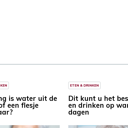
NKEN
ETEN & DRINKEN
ng is water uit de
Dit kunt u het bes
f een flesje
en drinken op w
aar?
dagen