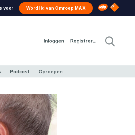
NPO Star
Omroep MAX
s voor
Word lid van Omroep MAX
Inloggen
Registreren
s
Podcast
Oproepen
CULTUUR
NATUUR & MILIEU
REIZEN & VERKEER