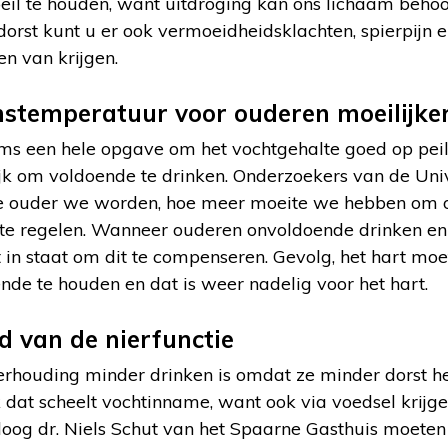
il te houden, want uitdroging kan ons lichaam behoor
orst kunt u er ook vermoeidheidsklachten, spierpijn 
en van krijgen.
stemperatuur voor ouderen moeilijke
ms een hele opgave om het vochtgehalte goed op peil 
ijk om voldoende te drinken. Onderzoekers van de Uni
e ouder we worden, hoe meer moeite we hebben om 
e regelen. Wanneer ouderen onvoldoende drinken en 
t in staat om dit te compenseren. Gevolg, het hart moe
de te houden en dat is weer nadelig voor het hart.
d van de nierfunctie
rhouding minder drinken is omdat ze minder dorst h
 dat scheelt vochtinname, want ook via voedsel krijg
oloog dr. Niels Schut van het Spaarne Gasthuis moete