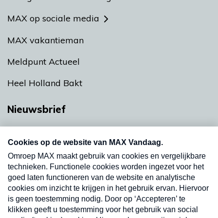
MAX op sociale media
MAX vakantieman
Meldpunt Actueel
Heel Holland Bakt
Nieuwsbrief
Neem hier een gratis abonnement op onze
nieuwsbrief. Elke vrijdag- en dinsdagochtend in
uw mailbox.
Verzend