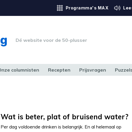
Programma's MAX
Lee
Dé website voor de 50-plusser
Onze columnisten
Recepten
Prijsvragen
Puzzel
ERK & RECHT
GEZONDHEID & SPORT
HUIS, TUIN & HOBBY
MEDIA & 
Wat is beter, plat of bruisend water?
Per dag voldoende drinken is belangrijk. En al helemaal op