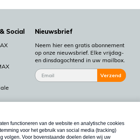
& Social
Nieuwsbrief
MAX
Neem hier een gratis abonnement
op onze nieuwsbrief. Elke vrijdag-
en dinsdagochtend in uw mailbox.
MAX
Verzend
iale
tieman
ctueel
Nieuwsbrief
d Bakt