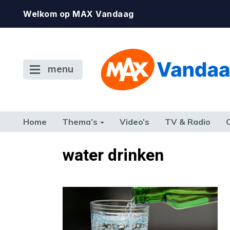
Welkom op MAX Vandaag
menu
Home
Thema’s
Video’s
TV & Radio
CONSUMENT
ETEN & DRINKEN
FAMILIE & RELATIE
GELD, W
water drinken
TERUG NAAR TOEN