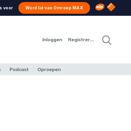
NPO Star
Omroep MAX
s voor
Word lid van Omroep MAX
Inloggen
Registreren
s
Podcast
Oproepen
CULTUUR
NATUUR & MILIEU
REIZEN & VERKEER