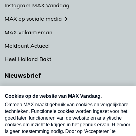
Instagram MAX Vandaag
MAX op sociale media
MAX vakantieman
Meldpunt Actueel
Heel Holland Bakt
Nieuwsbrief
Neem hier een gratis abonnement op onze
nieuwsbrief. Elke vrijdag- en dinsdagochtend in
uw mailbox.
Verzend