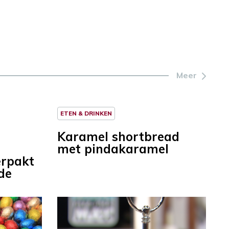
Meer
ETEN & DRINKEN
Karamel shortbread
met pindakaramel
erpakt
de