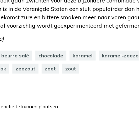
ook gaan zwichten voor deze bijzondere combinatie v
is in de Verenigde Staten een stuk populairder dan h
toekomst zure en bittere smaken meer naar voren gaan
r al voorzichtig wordt geëxperimenteerd met gefermen
o)
 beurre salé
chocolade
karamel
karamel-zeezo
ak
zeezout
zoet
zout
eactie te kunnen plaatsen.