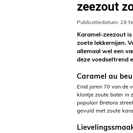
zeezout zo
Publicatiedatum: 28 f
Karamel-zeezout is 
zoete lekkernijen. V
allemaal wel een v
deze voedseltrend e
Caramel au beur
Eind jaren 70 van de 
klontje zoute boter in 
populair Bretons stree
gevuld met zoute karam
Lievelingssma