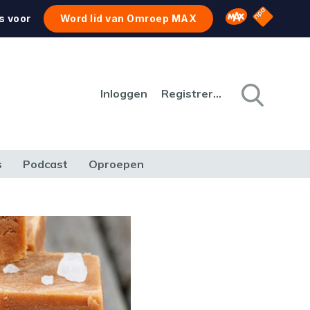
NPO Star
Omroep MAX
s voor
Word lid van Omroep MAX
Inloggen
Registreren
s
Podcast
Oproepen
CULTUUR
NATUUR & MILIEU
REIZEN & VERKEER