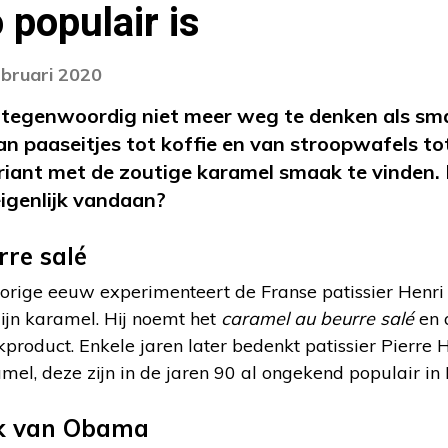
 populair is
ebruari 2020
tegenwoordig niet meer weg te denken als smaa
an paaseitjes tot koffie en van stroopwafels tot 
ariant met de zoutige karamel smaak te vinden
igenlijk vandaan?
re salé
vorige eeuw experimenteert de Franse patissier Henri
zijn karamel. Hij noemt het
caramel au beurre salé
en a
kproduct. Enkele jaren later bedenkt patissier Pierr
el, deze zijn in de jaren 90 al ongekend populair in F
ak van Obama