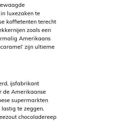
g gewaagde
in luxezaken te
 koffietenten terecht
ekkernijen zoals een
ormalig Amerikaans
caramel’ zijn ultieme
d, ijsfabrikant
ar de Amerikaanse
opese supermarkten
lastig te zeggen,
eezout chocoladereep