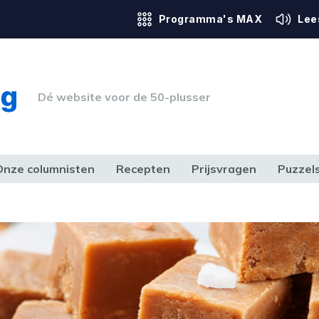
Programma's MAX
Lee
Dé website voor de 50-plusser
Onze columnisten
Recepten
Prijsvragen
Puzzel
ERK & RECHT
GEZONDHEID & SPORT
HUIS, TUIN & HOBBY
MEDIA & 