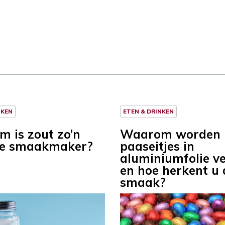
NKEN
ETEN & DRINKEN
 is zout zo’n
Waarom worden
de smaakmaker?
paaseitjes in
aluminiumfolie v
en hoe herkent u 
smaak?