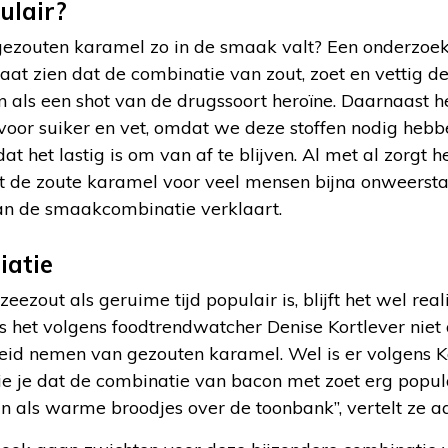
lair?
ezouten karamel zo in de smaak valt? Een onderzoe
aat zien dat de combinatie van zout, zoet en vettig de
 als een shot van de drugssoort heroïne. Daarnaast
oor suiker en vet, omdat we deze stoffen nodig hebb
at het lastig is om van af te blijven. Al met al zorgt
at de zoute karamel voor veel mensen bijna onweerst
an de smaakcombinatie verklaart.
iatie
zout als geruime tijd populair is, blijft het wel real
s het volgens foodtrendwatcher Denise Kortlever niet
eid nemen van gezouten karamel. Wel is er volgens K
zie je dat de combinatie van bacon met zoet erg popul
n als warme broodjes over de toonbank”, vertelt ze 