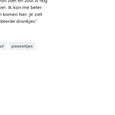
an zoet en zout is nog
ier. Ik kan me beter
 komen hier. Je ziet
teerde drankjes.”
ut
paaseitjes