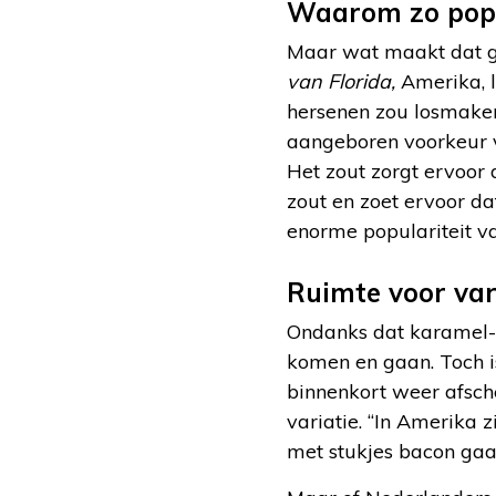
Waarom zo popu
Maar wat maakt dat g
van Florida,
Amerika, l
hersenen zou losmaken
aangeboren voorkeur v
Het zout zorgt ervoor d
zout en zoet ervoor d
enorme populariteit v
Ruimte voor var
Ondanks dat karamel-zee
komen en gaan. Toch i
binnenkort weer afsch
variatie. “In Amerika 
met stukjes bacon gaa