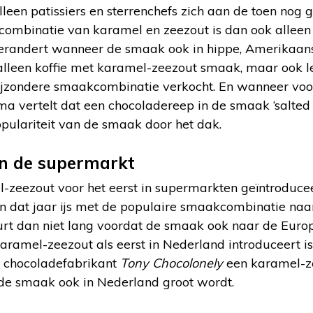
leen patissiers en sterrenchefs zich aan de toen no
ombinatie van karamel en zeezout is dan ook alleen 
verandert wanneer de smaak ook in hippe, Amerikaanse
 alleen koffie met karamel-zeezout smaak, maar ook l
bijzondere smaakcombinatie verkocht. En wanneer vo
a vertelt dat een chocoladereep in de smaak ‘salted 
populariteit van de smaak door het dak.
in de supermarkt
zeezout voor het eerst in supermarkten geïntroduceer
in dat jaar ijs met de populaire smaakcombinatie na
rt dan niet lang voordat de smaak ook naar de Eur
amel-zeezout als eerst in Nederland introduceert is 
t chocoladefabrikant
Tony Chocolonely
een karamel-z
t de smaak ook in Nederland groot wordt.