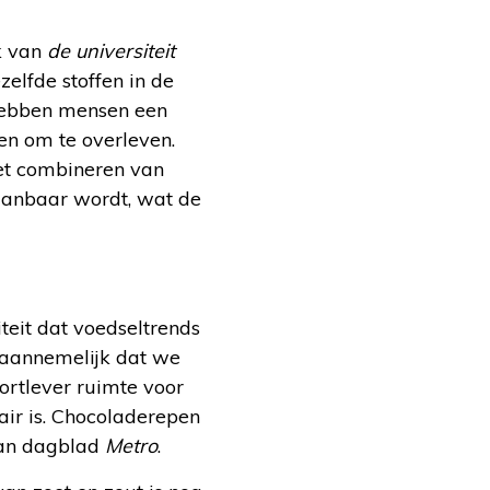
k van
de universiteit
zelfde stoffen in de
 hebben mensen een
en om te overleven.
 het combineren van
aanbaar wordt, wat de
iteit dat voedseltrends
 aannemelijk dat we
ortlever ruimte voor
air is. Chocoladerepen
aan dagblad
Metro
.