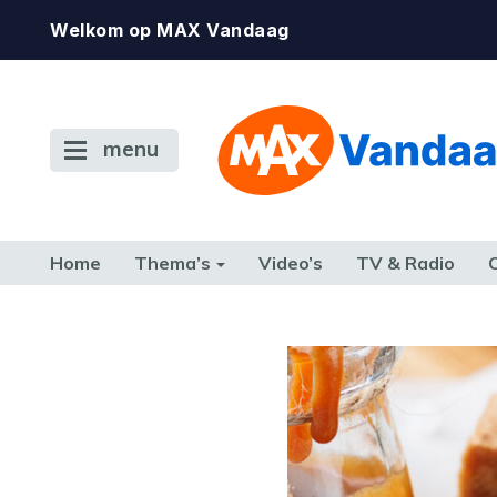
Welkom op MAX Vandaag
menu
Home
Thema’s
Video’s
TV & Radio
CONSUMENT
ETEN & DRINKEN
FAMILIE & RELATIE
GELD, W
TERUG NAAR TOEN