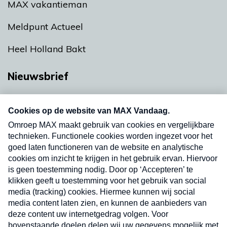
MAX vakantieman
Meldpunt Actueel
Heel Holland Bakt
Nieuwsbrief
Neem hier een gratis abonnement op onze
nieuwsbrief. Elke vrijdag- en dinsdagochtend in
uw mailbox.
Verzend