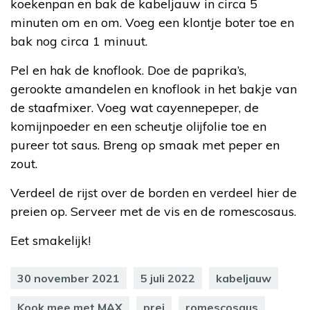
koekenpan en bak de kabeljauw in circa 5
minuten om en om. Voeg een klontje boter toe en
bak nog circa 1 minuut.
Pel en hak de knoflook. Doe de paprika’s,
gerookte amandelen en knoflook in het bakje van
de staafmixer. Voeg wat cayennepeper, de
komijnpoeder en een scheutje olijfolie toe en
pureer tot saus. Breng op smaak met peper en
zout.
Verdeel de rijst over de borden en verdeel hier de
preien op. Serveer met de vis en de romescosaus.
Eet smakelijk!
30 november 2021
5 juli 2022
kabeljauw
Kook mee met MAX
prei
romescosaus