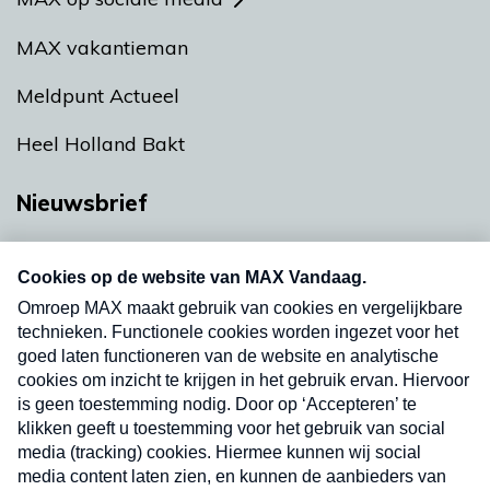
MAX vakantieman
Meldpunt Actueel
Heel Holland Bakt
Nieuwsbrief
Neem hier een gratis abonnement op onze
nieuwsbrief. Elke vrijdag- en dinsdagochtend in
uw mailbox.
Verzend