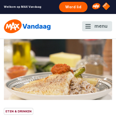
NPO S
Omroep 
Word lid
Welkom op MAX Vandaag
menu
ETEN & DRINKEN