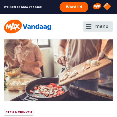
NPO S
Omroep 
Word lid
Welkom op MAX Vandaag
menu
ETEN & DRINKEN