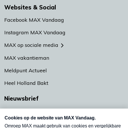
Websites & Social
Facebook MAX Vandaag
Instagram MAX Vandaag
MAX op sociale media
MAX vakantieman
Meldpunt Actueel
Heel Holland Bakt
Nieuwsbrief
Neem hier een gratis abonnement op onze
nieuwsbrief. Elke vrijdag- en dinsdagochtend in
uw mailbox.