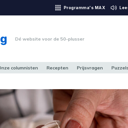
Programma's MAX
Lee
Dé website voor de 50-plusser
Onze columnisten
Recepten
Prijsvragen
Puzzel
ERK & RECHT
GEZONDHEID & SPORT
HUIS, TUIN & HOBBY
MEDIA & 