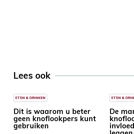
Lees ook
ETEN & DRINKEN
ETEN & DRI
Dit is waarom u beter
De man
geen knoflookpers kunt
knofloo
gebruiken
invloe
leggen 