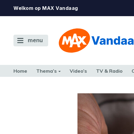
Welkom op MAX Vandaag
menu
Home
Thema’s
Video’s
TV & Radio
CONSUMENT
ETEN & DRINKEN
FAMILIE & RELATIE
GELD, W
TERUG NAAR TOEN