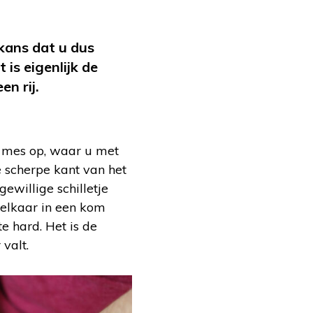
kans dat u dus
is eigenlijk de
en rij.
en mes op, waar u met
e scherpe kant van het
ewillige schilletje
j elkaar in een kom
e hard. Het is de
 valt.