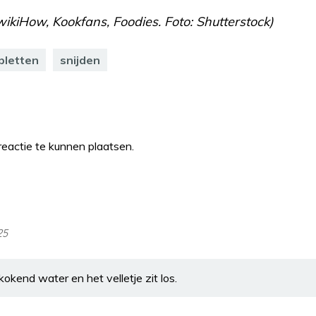
wikiHow, Kookfans, Foodies. Foto: Shutterstock)
pletten
snijden
eactie te kunnen plaatsen.
25
kokend water en het velletje zit los.