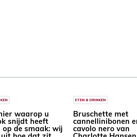
NKEN
ETEN & DRINKEN
ier waarop u
Bruschette met
k snijdt heeft
cannellinibonen e
d op de smaak: wij
cavolo nero van
uit hoe dat zit
Charlotte Hansen