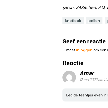
(Bron: 24Kitchen, AD, 
knoflook
pellen
Geef een reactie
U moet
inloggen
om een r
Reactie
Amar
17 mei 2022 om 11:
Leg de teentjes even in 