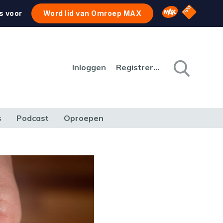
NPO Star
Omroep MAX
s voor
Word lid van Omroep MAX
Inloggen
Registreren
s
Podcast
Oproepen
CULTUUR
NATUUR & MILIEU
REIZEN & VERKEER