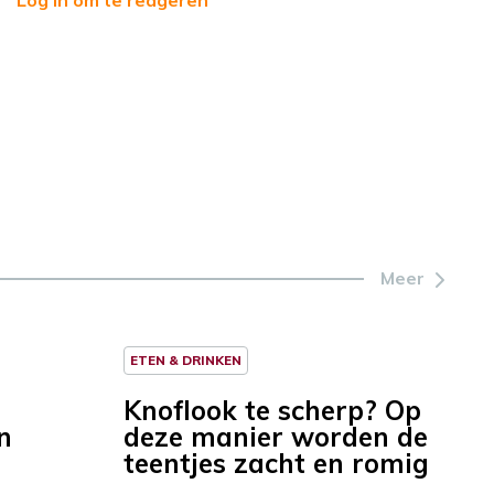
Log in om te reageren
Meer
ETEN & DRINKEN
Knoflook te scherp? Op
n
deze manier worden de
teentjes zacht en romig