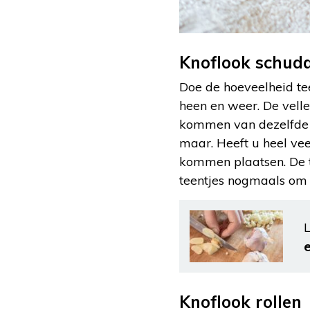
Knoflook schud
Doe de hoeveelheid tee
heen en weer. De velle
kommen van dezelfde g
maar. Heeft u heel vee
kommen plaatsen. De t
teentjes nogmaals om o
L
Knoflook rollen