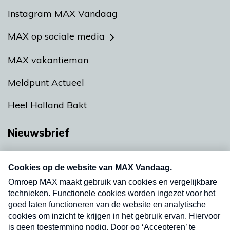
Instagram MAX Vandaag
MAX op sociale media
MAX vakantieman
Meldpunt Actueel
Heel Holland Bakt
Nieuwsbrief
Neem hier een gratis abonnement op onze
nieuwsbrief. Elke vrijdag- en dinsdagochtend in
uw mailbox.
Verzend