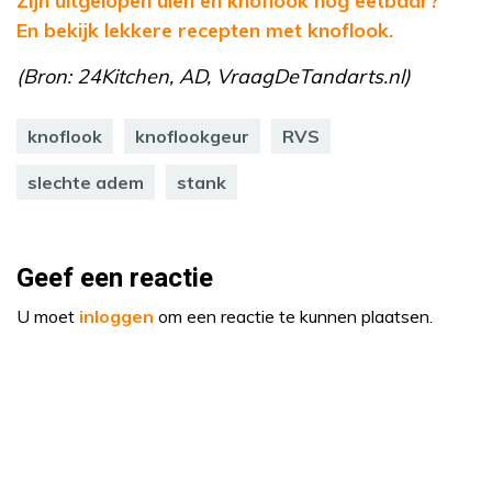
Zijn uitgelopen uien en knoflook nog eetbaar?
En bekijk lekkere recepten met knoflook.
(Bron: 24Kitchen, AD, VraagDeTandarts.nl)
knoflook
knoflookgeur
RVS
slechte adem
stank
Geef een reactie
U moet
inloggen
om een reactie te kunnen plaatsen.