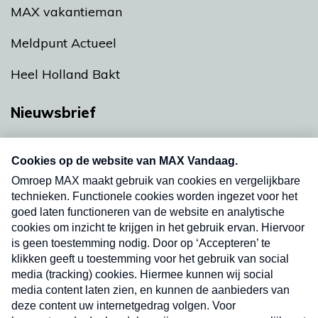
MAX vakantieman
Meldpunt Actueel
Heel Holland Bakt
Nieuwsbrief
Neem hier een gratis abonnement op onze
nieuwsbrief. Elke vrijdag- en dinsdagochtend in
uw mailbox.
Verzend