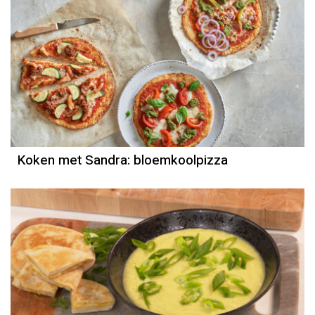
Recept
Sandra Ysbrandy
Koken met Sandra: bloemkoolpizza
Recept
Mounir Toub