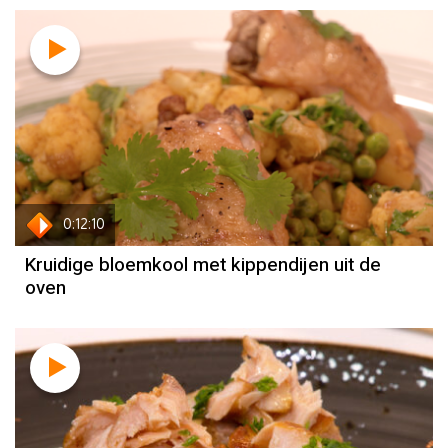
Recept
Mounir Toub
0:12:10
Kruidige bloemkool met kippendijen uit de
oven
Recept