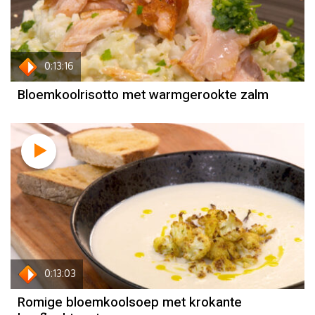
Sandra Ysbrandy
0:13:16
Bloemkoolrisotto met warmgerookte zalm
Recept
Sandra Ysbrandy
0:13:03
Romige bloemkoolsoep met krokante