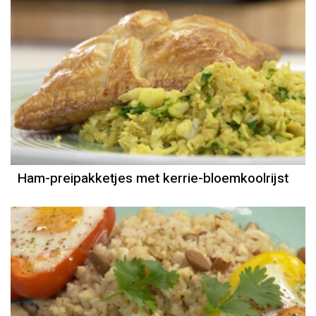
Recept
Sandra Ysbrandy
Ham-preipakketjes met kerrie-bloemkoolrijst
Recept
Mounir Toub