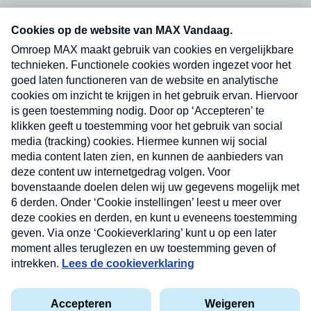
Neem hier een gratis abonnement op onze
nieuwsbrief. Elke vrijdag- en dinsdagochtend in
uw mailbox.
Verzend
Nieuwsbrief
Neem hier een gratis abonnement op onze
nieuwsbrief. Elke vrijdag- en dinsdagochtend in uw
mailbox.
Contact
Algemene voorwaarden
Privacyverklaring
Cookieverklaring