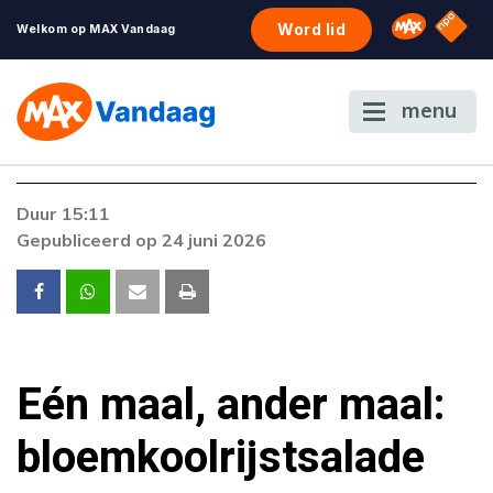
NPO S
Omroep 
Word lid
Welkom op MAX Vandaag
menu
Duur 15:11
Gepubliceerd op 24 juni 2026
Eén maal, ander maal:
bloemkoolrijstsalade