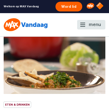
NPO S
Omroep 
Word lid
Welkom op MAX Vandaag
menu
ETEN & DRINKEN