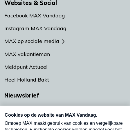
Websites & Social
Facebook MAX Vandaag
Instagram MAX Vandaag
MAX op sociale media
MAX vakantieman
Meldpunt Actueel
Heel Holland Bakt
Nieuwsbrief
Neem hier een gratis abonnement op onze
nieuwsbrief. Elke vrijdag- en dinsdagochtend in
uw mailbox.