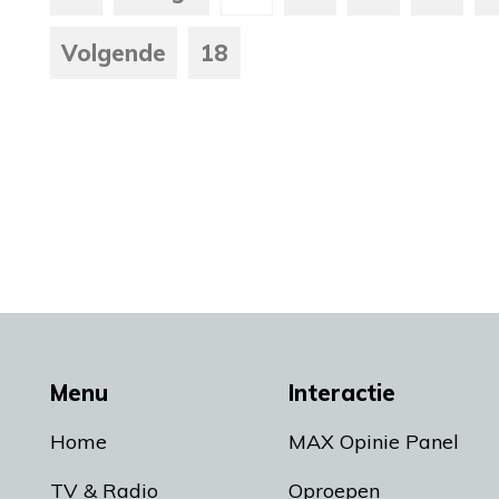
Volgende
18
Menu
Interactie
Home
MAX Opinie Panel
TV & Radio
Oproepen