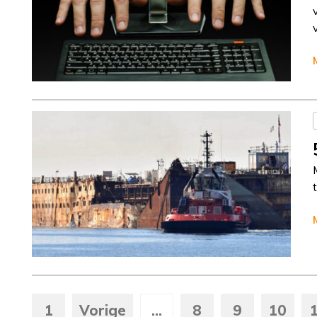
Column
Jeanine Janssen
Column
Jeanine Janssen
1
Vorige
...
8
9
10