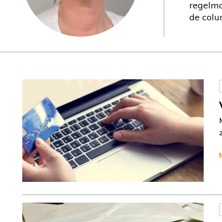
regelm
de colu
Column
Jeanine Janssen