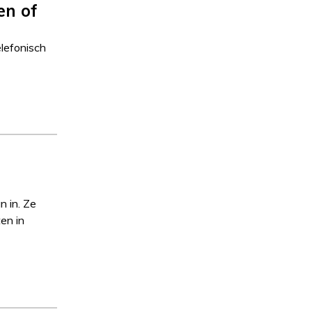
en of
elefonisch
 in. Ze
en in