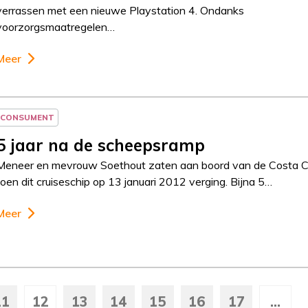
verrassen met een nieuwe Playstation 4. Ondanks
voorzorgsmaatregelen…
Meer
CONSUMENT
5 jaar na de scheepsramp
Meneer en mevrouw Soethout zaten aan boord van de Costa C
toen dit cruiseschip op 13 januari 2012 verging. Bijna 5…
Meer
11
12
13
14
15
16
17
...