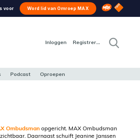
NPO Star
Omroep MAX
s voor
Word lid van Omroep MAX
Inloggen
Registreren
s
Podcast
Oproepen
CULTUUR
NATUUR & MILIEU
REIZEN & VERKEER
X Ombudsman
opgericht. MAX Ombudsman
ichtbaar. Daarnaast schuift Jeanine Janssen