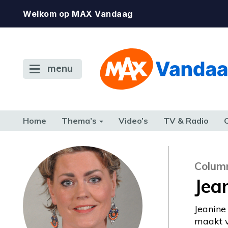
Welkom op MAX Vandaag
menu
Home
Thema’s
Video’s
TV & Radio
CONSUMENT
ETEN & DRINKEN
FAMILIE & RELATIE
GELD, W
TERUG NAAR TOEN
Colum
Jea
Jeanine
maakt v