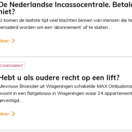
De Nederlandse Incassocentrale. Betal
niet?
Er komen de laatste tijd veel klachten binnen van mensen die t
benaderd worden om een ‘abonnement’ af te sluiten….
Meer
CONSUMENT
Hebt u als oudere recht op een lift?
Mevrouw Broesder uit Wageningen schakelde MAX Ombudsman
woont in een flatgebouw in Wageningen waar 24 appartement
gevestigd…
Meer