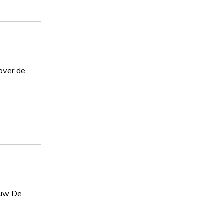
?
 over de
ouw De