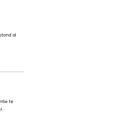
stond al
tie te
 u…