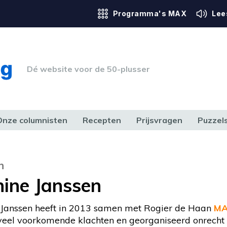
Programma's MAX
Lee
Dé website voor de 50-plusser
Onze columnisten
Recepten
Prijsvragen
Puzzel
ERK & RECHT
GEZONDHEID & SPORT
HUIS, TUIN & HOBBY
MEDIA & 
n
nine Janssen
 Janssen heeft in 2013 samen met Rogier de Haan
MA
eel voorkomende klachten en georganiseerd onrecht z