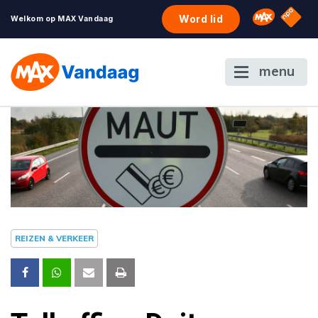
NPO S
Omroep 
Word lid
Welkom op MAX Vandaag
menu
REIZEN & VERKEER