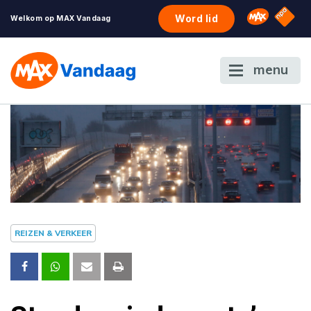
NPO S
Omroep 
Word lid
Welkom op MAX Vandaag
menu
REIZEN & VERKEER