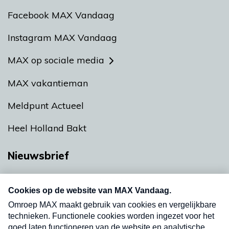
Facebook MAX Vandaag
Instagram MAX Vandaag
MAX op sociale media
MAX vakantieman
Meldpunt Actueel
Heel Holland Bakt
Nieuwsbrief
Neem hier een gratis abonnement op onze
nieuwsbrief. Elke vrijdag- en dinsdagochtend in
uw mailbox.
Verzend