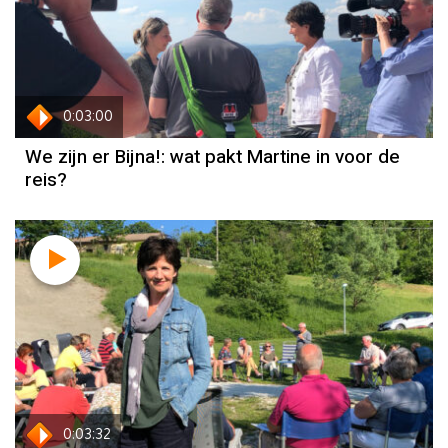
0:03:00
We zijn er Bijna!: wat pakt Martine in voor de
reis?
0:03:32