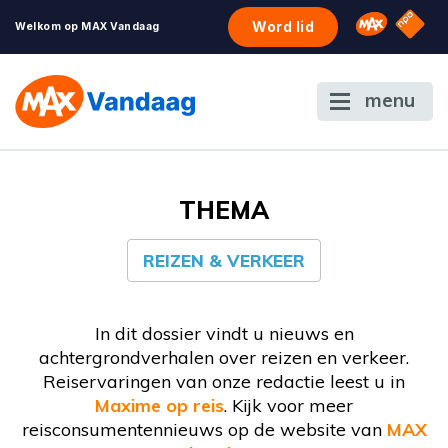
NPO S
Omroep 
Word lid
Welkom op MAX Vandaag
menu
THEMA
REIZEN & VERKEER
In dit dossier vindt u nieuws en
achtergrondverhalen over reizen en verkeer.
Reiservaringen van onze redactie leest u in
Maxime op reis
. Kijk voor meer
reisconsumentennieuws op de website van
MAX