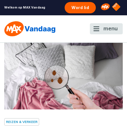
NPO S
Omroep 
Word lid
Welkom op MAX Vandaag
menu
REIZEN & VERKEER