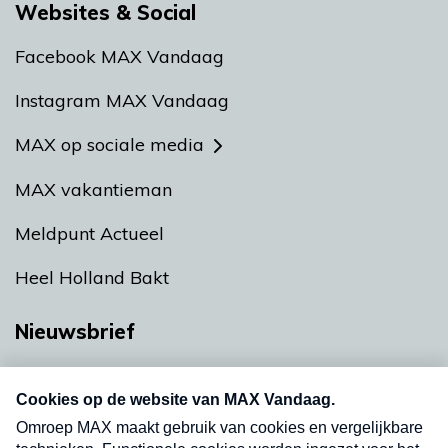
Websites & Social
Facebook MAX Vandaag
Instagram MAX Vandaag
MAX op sociale media
MAX vakantieman
Meldpunt Actueel
Heel Holland Bakt
Nieuwsbrief
Neem hier een gratis abonnement op onze
nieuwsbrief. Elke vrijdag- en dinsdagochtend in
uw mailbox.