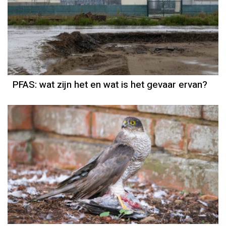
PFAS: wat zijn het en wat is het gevaar ervan?
Natuurmoment
Door Kees Loogman