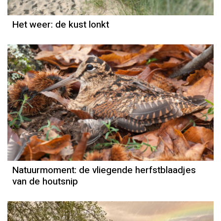
Het weer: de kust lonkt
Natuurmoment
Kees Loogman
Natuurmoment: de vliegende herfstblaadjes
van de houtsnip