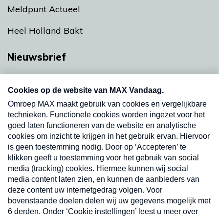
Meldpunt Actueel
Heel Holland Bakt
Nieuwsbrief
Neem hier een gratis abonnement op onze
nieuwsbrief. Elke vrijdag- en dinsdagochtend in
uw mailbox.
Verzend