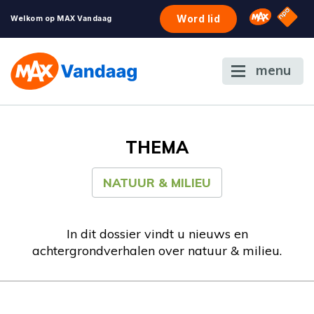
NPO S
Omroep 
Word lid
Welkom op MAX Vandaag
menu
THEMA
NATUUR & MILIEU
In dit dossier vindt u nieuws en
achtergrondverhalen over natuur & milieu.