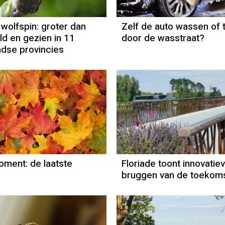
 wolfspin: groter dan
Zelf de auto wassen of 
d en gezien in 11
door de wasstraat?
dse provincies
Natuurmoment
Door Kees Loogman
ment: de laatste
Floriade toont innovatie
bruggen van de toekom