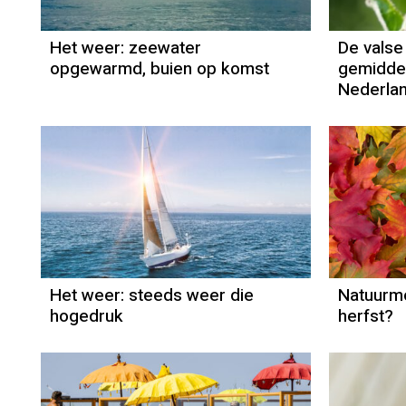
Het weer: zeewater
De valse
opgewarmd, buien op komst
gemiddel
Nederlan
Het weer
Grieta Spannenburg
Het weer: steeds weer die
Natuurmo
hogedruk
herfst?