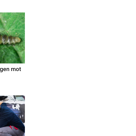
nt
ogman
egen mot