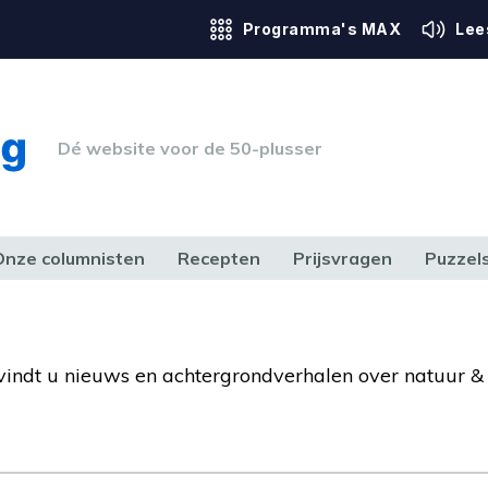
Programma's MAX
Lee
Dé website voor de 50-plusser
Onze columnisten
Recepten
Prijsvragen
Puzzel
ERK & RECHT
GEZONDHEID & SPORT
HUIS, TUIN & HOBBY
MEDIA & 
r vindt u nieuws en achtergrondverhalen over natuur & 