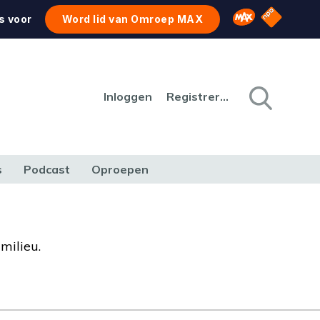
NPO Star
Omroep MAX
s voor
Word lid van Omroep MAX
Inloggen
Registreren
s
Podcast
Oproepen
CULTUUR
NATUUR & MILIEU
REIZEN & VERKEER
milieu.