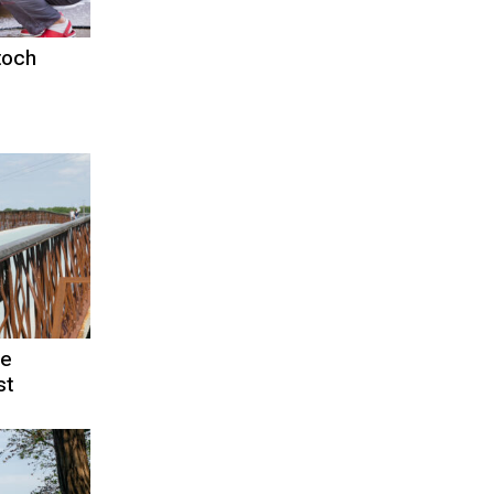
toch
ve
st