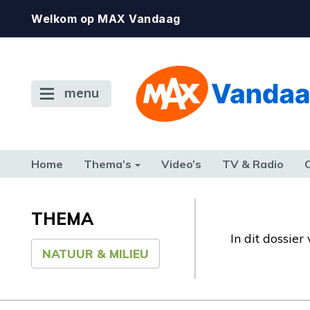
Welkom op MAX Vandaag
menu
Home
Thema’s
Video’s
TV & Radio
CONSUMENT
ETEN & DRINKEN
FAMILIE & RELATIE
GELD, W
TERUG NAAR TOEN
THEMA
In dit dossie
NATUUR & MILIEU