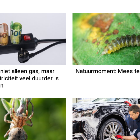
Natuurmome
Door Kees Lo
iet alleen gas, maar
Natuurmoment: Mees t
riciteit veel duurder is
n