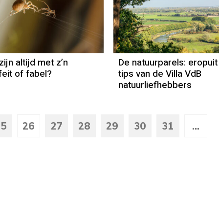
ijn altijd met z’n
De natuurparels: eropui
eit of fabel?
tips van de Villa VdB
natuurliefhebbers
25
26
27
28
29
30
31
...