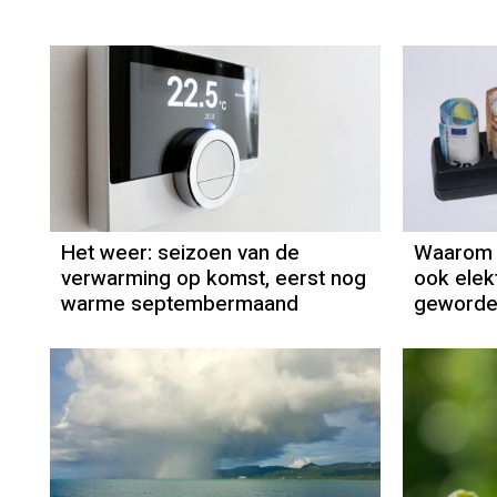
Het weer
Grieta Spannenburg
Het weer: seizoen van de
Waarom n
verwarming op komst, eerst nog
ook elekt
warme septembermaand
geworde
Het weer
Grieta Spannenburg