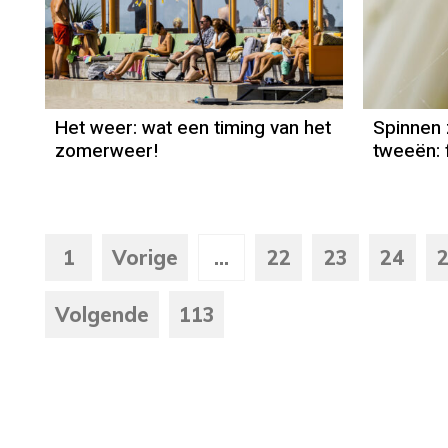
Het weer
Jordi Bloem
Het weer: wat een timing van het
Spinnen z
zomerweer!
tweeën: f
1
Vorige
...
22
23
24
Volgende
113