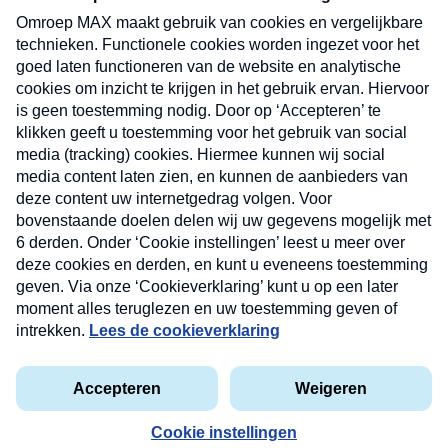
uw mailbox.
Verzend
Nieuwsbrief
Neem hier een gratis abonnement op onze
nieuwsbrief. Elke vrijdag- en dinsdagochtend in uw
mailbox.
Contact
Algemene voorwaarden
Privacyverklaring
Cookieverklaring
Kwetsbaarheid melden
privacyverklaring
Copyright © 2026 MAX Vandaag -
Omroep MAX