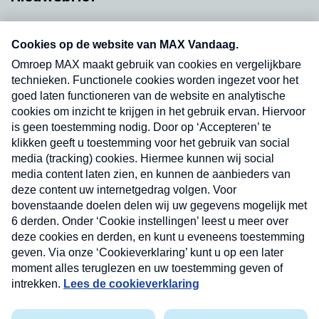
Neem hier een gratis abonnement op onze
nieuwsbrief. Elke vrijdag- en dinsdagochtend in
uw mailbox.
Verzend
Nieuwsbrief
Neem hier een gratis abonnement op onze
nieuwsbrief. Elke vrijdag- en dinsdagochtend in uw
mailbox.
Contact
Algemene voorwaarden
Privacyverklaring
Cookieverklaring