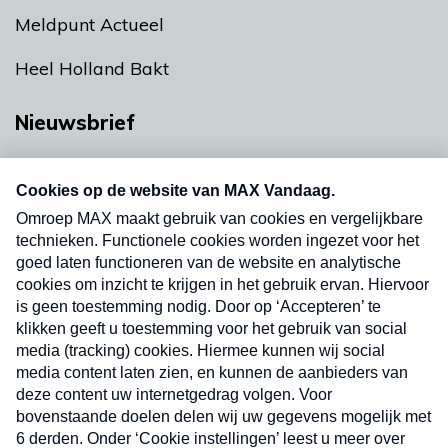
Meldpunt Actueel
Heel Holland Bakt
Nieuwsbrief
Neem hier een gratis abonnement op onze
nieuwsbrief. Elke vrijdag- en dinsdagochtend in
uw mailbox.
Verzend