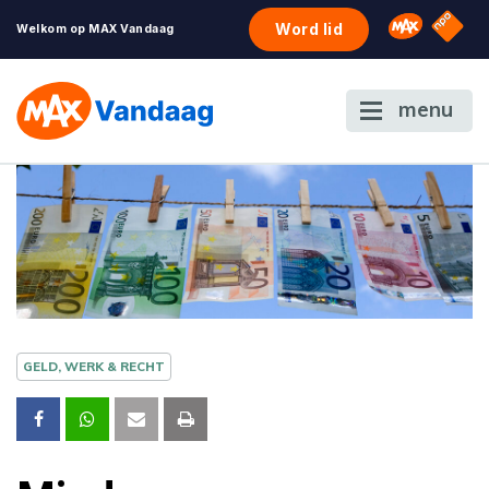
NPO S
Omroep 
Word lid
Welkom op MAX Vandaag
menu
GELD, WERK & RECHT