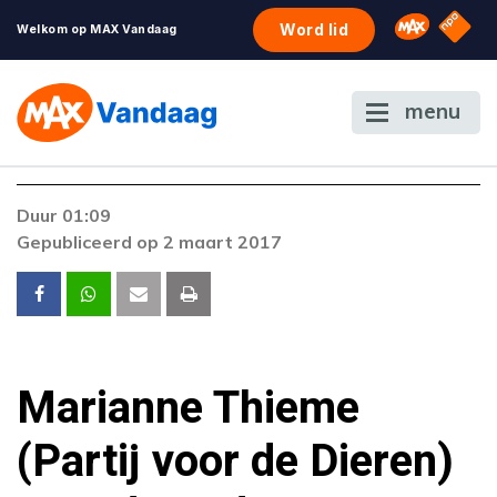
NPO S
Omroep 
Word lid
Welkom op MAX Vandaag
menu
Foutcode 403
Duur 01:09
De gewenste stream is op dit moment niet
Gepubliceerd op 2 maart 2017
beschikbaar. Als het probleem zich blijft
voordoen, neem dan contact op met onze
klantenservice.
Marianne Thieme
(Partij voor de Dieren)