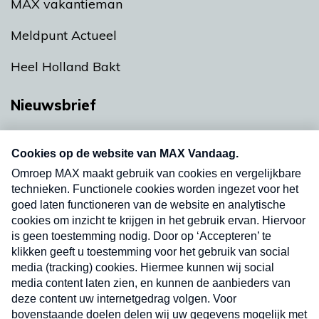
MAX vakantieman
Meldpunt Actueel
Heel Holland Bakt
Nieuwsbrief
Neem hier een gratis abonnement op onze
nieuwsbrief. Elke vrijdag- en dinsdagochtend in
uw mailbox.
Verzend