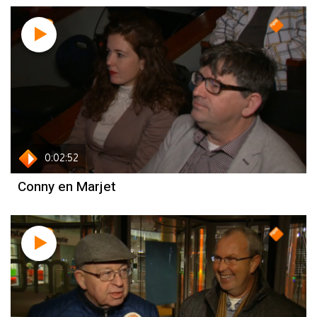
geen vertrouwen
0:02:52
Conny en Marjet
twijfels