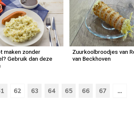
t maken zonder
Zuurkoolbroodjes van R
l? Gebruik dan deze
van Beckhoven
n
61
62
63
64
65
66
67
...