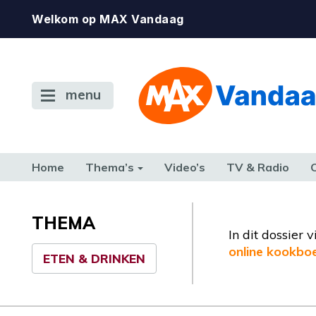
Welkom op MAX Vandaag
menu
Home
Thema’s
Video’s
TV & Radio
CONSUMENT
ETEN & DRINKEN
FAMILIE & RELATIE
GELD, W
TERUG NAAR TOEN
THEMA
In dit dossier
online kookbo
ETEN & DRINKEN