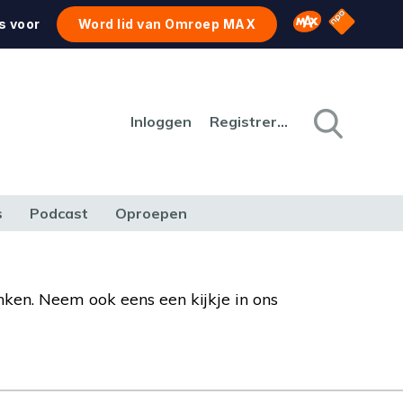
NPO Star
Omroep MAX
s voor
Word lid van Omroep MAX
Inloggen
Registreren
s
Podcast
Oproepen
CULTUUR
NATUUR & MILIEU
REIZEN & VERKEER
nken. Neem ook eens een kijkje in ons