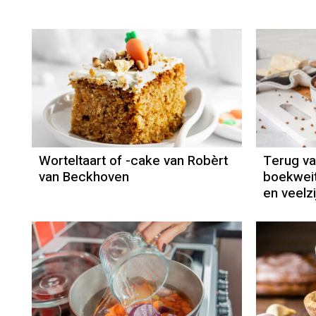
Recept
Robèrt van
Beckhoven
Worteltaart of -cake van Robèrt
Terug v
van Beckhoven
boekweit
en veelzi