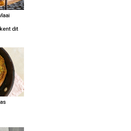
laai
kent dit
aas