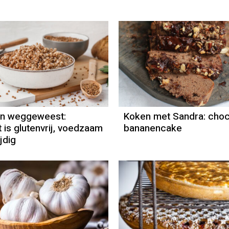
an weggeweest:
Koken met Sandra: cho
 is glutenvrij, voedzaam
bananencake
jdig
Column
Emina Zorlak