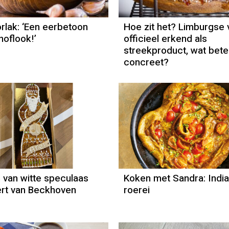
rlak: ‘Een eerbetoon
Hoe zit het? Limburgse v
noflook!’
officieel erkend als
streekproduct, wat bete
concreet?
Recept
Robèrt van
Beckhoven
van witte speculaas
Koken met Sandra: Indi
rt van Beckhoven
roerei