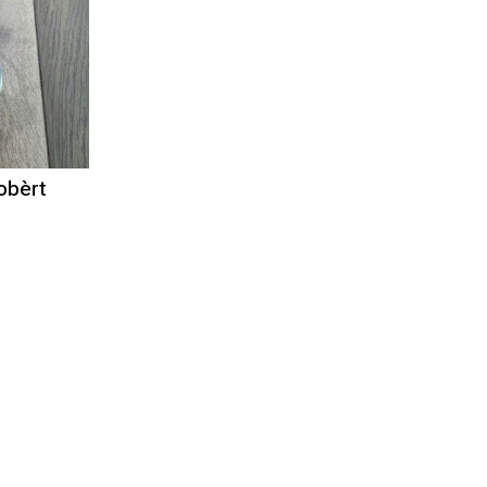
obèrt