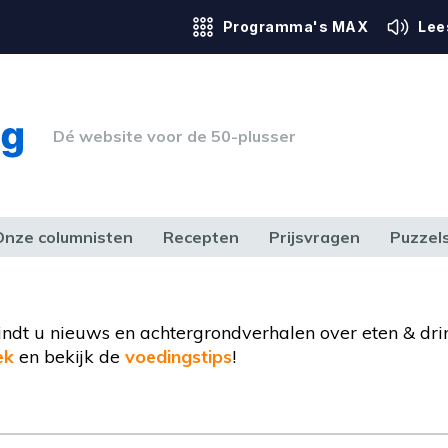
Programma's MAX
Lee
Dé website voor de 50-plusser
Onze columnisten
Recepten
Prijsvragen
Puzzel
ERK & RECHT
GEZONDHEID & SPORT
HUIS, TUIN & HOBBY
MEDIA & 
 vindt u nieuws en achtergrondverhalen over eten & dri
ek
en bekijk de
voedingstips
!