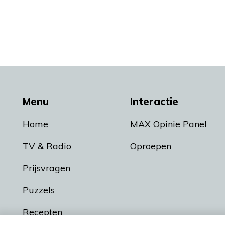
Menu
Interactie
Home
MAX Opinie Panel
TV & Radio
Oproepen
Prijsvragen
Puzzels
Recepten