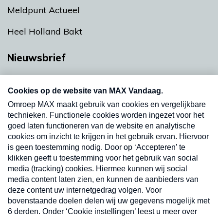
Meldpunt Actueel
Heel Holland Bakt
Nieuwsbrief
Neem hier een gratis abonnement op onze
nieuwsbrief. Elke vrijdag- en dinsdagochtend in
uw mailbox.
Verzend