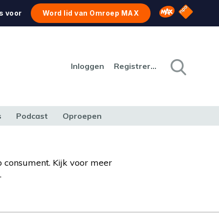
NPO Star
Omroep MAX
s voor
Word lid van Omroep MAX
Inloggen
Registreren
s
Podcast
Oproepen
CULTUUR
NATUUR & MILIEU
REIZEN & VERKEER
p consument. Kijk voor meer
.