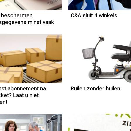
 beschermen
C&A sluit 4 winkels
sgegevens minst vaak
Column
Jeanine Janss
st abonnement na
Ruilen zonder huilen
ket? Laat u niet
en!