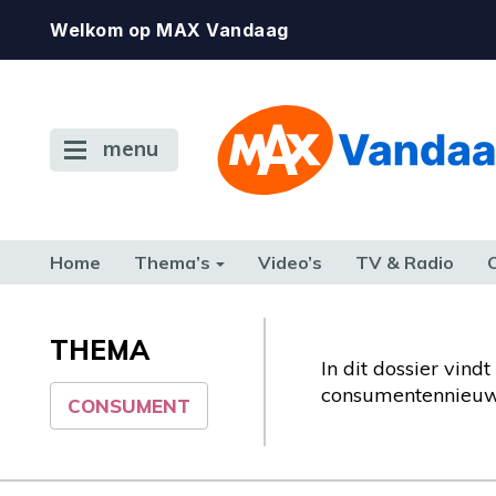
Welkom op MAX Vandaag
menu
Home
Thema’s
Video’s
TV & Radio
CONSUMENT
ETEN & DRINKEN
FAMILIE & RELATIE
GELD, W
TERUG NAAR TOEN
THEMA
In dit dossier vin
consumentennieuw
CONSUMENT