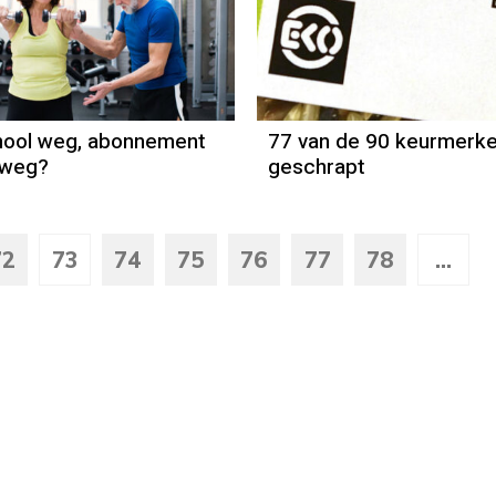
Column
Jeanine Janssen
hool weg, abonnement
77 van de 90 keurmerk
 weg?
geschrapt
72
73
74
75
76
77
78
...