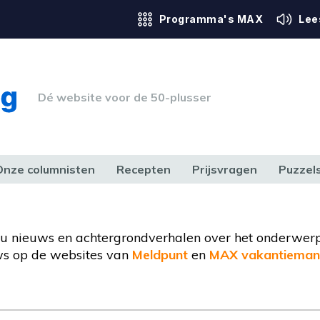
Programma's MAX
Lee
Dé website voor de 50-plusser
Onze columnisten
Recepten
Prijsvragen
Puzzel
ERK & RECHT
GEZONDHEID & SPORT
HUIS, TUIN & HOBBY
MEDIA & 
dt u nieuws en achtergrondverhalen over het onderwer
s op de websites van
Meldpunt
en
MAX vakantieman