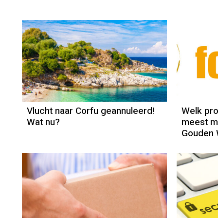
Column
Jeanine Janssen
Vlucht naar Corfu geannuleerd!
Welk pro
Wat nu?
meest mi
Gouden 
Column
Jeanine Janssen