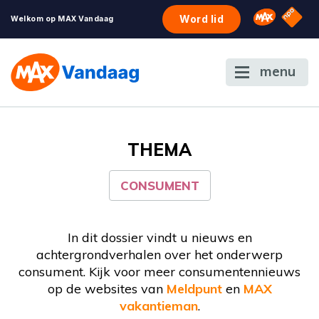
NPO S
Omroep 
Word lid
Welkom op MAX Vandaag
menu
THEMA
CONSUMENT
In dit dossier vindt u nieuws en
achtergrondverhalen over het onderwerp
consument. Kijk voor meer consumentennieuws
op de websites van
Meldpunt
en
MAX
vakantieman
.