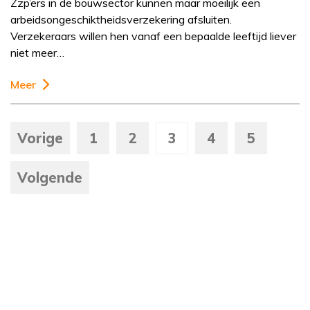
Zzp’ers in de bouwsector kunnen maar moeilijk een
arbeidsongeschiktheidsverzekering afsluiten.
Verzekeraars willen hen vanaf een bepaalde leeftijd liever
niet meer…
Meer
Vorige
1
2
3
4
5
Volgende