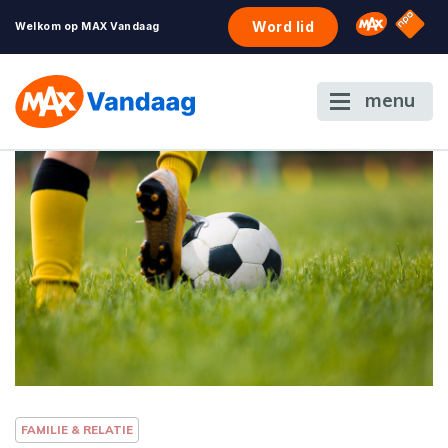
NPO S
Omroep 
Word lid
Welkom op MAX Vandaag
menu
FAMILIE & RELATIE