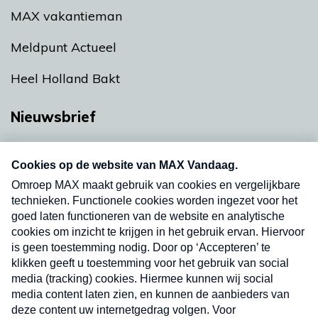
MAX vakantieman
Meldpunt Actueel
Heel Holland Bakt
Nieuwsbrief
Neem hier een gratis abonnement op onze
nieuwsbrief. Elke vrijdag- en dinsdagochtend in
uw mailbox.
Verzend